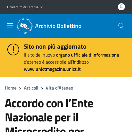
Vai al contenuto principale
Vai al menu di navigazione
Università di Catania
Archivio Bollettino
Sito non più aggiornato
Il sito del nuovo
organo ufficiale d'informazione
d'ateneo è accessibile all'indirizzo
www.unictmagazine.unict.it
Home
>
Articoli
>
Vita d'Ateneo
Accordo con l’Ente
Nazionale per il
Microcredito per