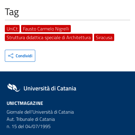
Tag
UniCt
Fausto Carmelo Nigrelli
Struttura didattica speciale di Architettura
Siracusa
Condividi
Università di Catania
UNICTMAGAZINE
Giornale dell'Università di Catania
Aut. Tribunale di Catania
n. 15 del 04/07/1995