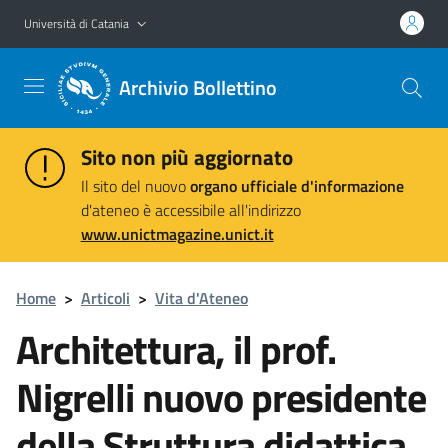
Vai al contenuto principale
Vai al menu di navigazione
Università di Catania
Archivio Bollettino
Sito non più aggiornato
Il sito del nuovo
organo ufficiale d'informazione
d'ateneo è accessibile all'indirizzo
www.unictmagazine.unict.it
Home
>
Articoli
>
Vita d'Ateneo
Architettura, il prof.
Nigrelli nuovo presidente
della Struttura didattica