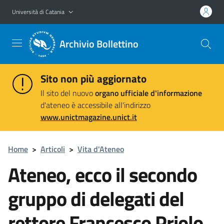
Vai al contenuto principale
Vai al menu di navigazione
Università di Catania
Archivio Bollettino
Sito non più aggiornato
Il sito del nuovo
organo ufficiale d'informazione
d'ateneo è accessibile all'indirizzo
www.unictmagazine.unict.it
Home
>
Articoli
>
Vita d'Ateneo
Ateneo, ecco il secondo
gruppo di delegati del
rettore Francesco Priolo