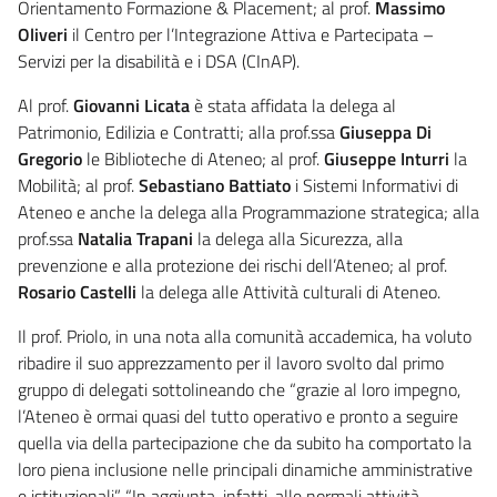
Orientamento Formazione & Placement; al prof.
Massimo
Oliveri
il Centro per l’Integrazione Attiva e Partecipata –
Servizi per la disabilità e i DSA (CInAP).
Al prof.
Giovanni Licata
è stata affidata la delega al
Patrimonio, Edilizia e Contratti; alla prof.ssa
Giuseppa Di
Gregorio
le Biblioteche di Ateneo; al prof.
Giuseppe Inturri
la
Mobilità; al prof.
Sebastiano Battiato
i Sistemi Informativi di
Ateneo e anche la delega alla Programmazione strategica; alla
prof.ssa
Natalia Trapani
la delega alla Sicurezza, alla
prevenzione e alla protezione dei rischi dell’Ateneo; al prof.
Rosario Castelli
la delega alle Attività culturali di Ateneo.
Il prof. Priolo, in una nota alla comunità accademica, ha voluto
ribadire il suo apprezzamento per il lavoro svolto dal primo
gruppo di delegati sottolineando che “grazie al loro impegno,
l’Ateneo è ormai quasi del tutto operativo e pronto a seguire
quella via della partecipazione che da subito ha comportato la
loro piena inclusione nelle principali dinamiche amministrative
e istituzionali”. “In aggiunta, infatti, alle normali attività