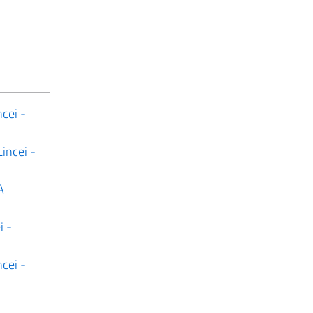
cei -
incei -
A
i -
cei -