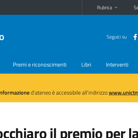
Rubrica
Se
no
Seguici su
Premi e riconoscimenti
Libri
Interventi
'informazione
d'ateneo è accessibile all'indirizzo
www.unictma
cchiaro il premio per l