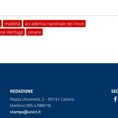
mobilità
accademia nazionale dei lincei
ral Heritage
cenere
REDAZIONE
SEG
Piazza Università, 2 - 95131 Catania
telefono 095 4788018
stampa@unict.it