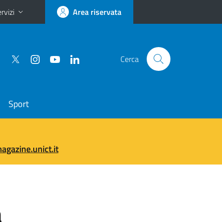
rvizi
Area riservata
Cerca
Sport
gazine.unict.it
a