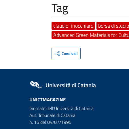
Tag
claudio finocchiaro
borsa di studio
Advanced Green Materials for Cultu
Condividi
Università di Catania
UNICTMAGAZINE
Giornale dell'Università di Catania
Aut. Tribunale di Catania
n. 15 del 04/07/1995