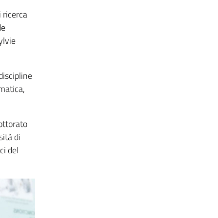
 ricerca
de
ylvie
discipline
matica,
ottorato
ità di
ci del