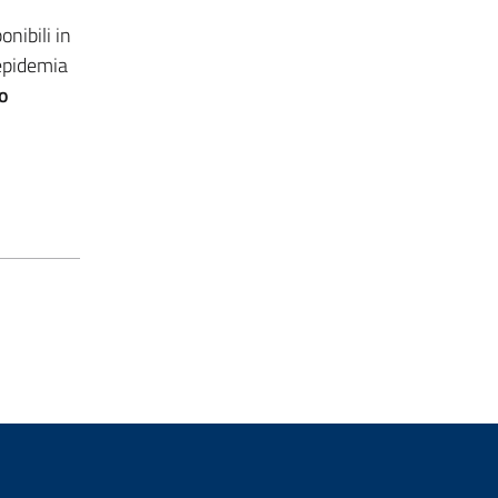
onibili in
’epidemia
to