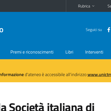
Rubrica
Se
no
Seguici su
Premi e riconoscimenti
Libri
Interventi
'informazione
d'ateneo è accessibile all'indirizzo
www.unictma
a Società italiana di