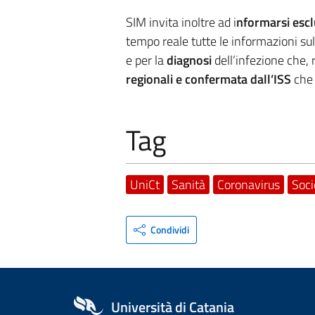
SIM invita inoltre ad i
nformarsi esclu
tempo reale tutte le informazioni sul
e per la
diagnosi
dell’infezione che,
regionali e confermata dall’ISS
che
Tag
UniCt
Sanità
Coronavirus
Soci
Condividi
Università di Catania