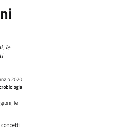
ni
i, le
ti
nnaio 2020
crobiologia
gioni, le
i concetti