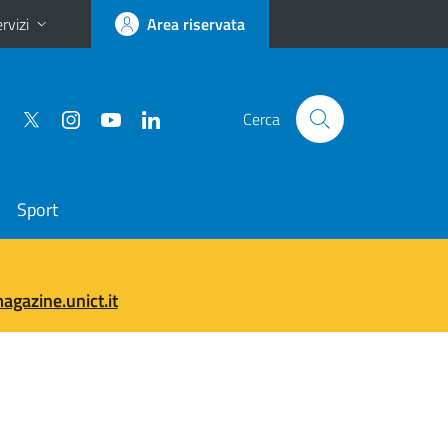
rvizi
Area riservata
Cerca
Sport
gazine.unict.it