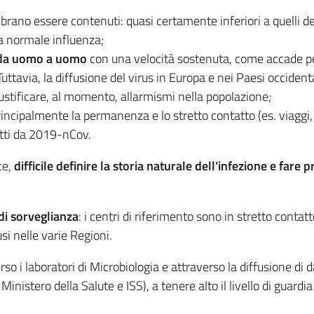
brano essere contenuti: quasi certamente inferiori a quelli d
la normale influenza;
 da uomo a uomo
con una velocità sostenuta, come accade per
Tuttavia, la diffusione del virus in Europa e nei Paesi occidenta
giustificare, al momento, allarmismi nella popolazione;
incipalmente la permanenza e lo stretto contatto (es. viaggi,
etti da 2019-nCov.
ce,
difficile definire la storia naturale dell’infezione e fare p
 di sorveglianza
: i centri di riferimento sono in stretto contat
usi nelle varie Regioni.
rso i laboratori di Microbiologia e attraverso la diffusione di d
Ministero della Salute e ISS), a tenere alto il livello di guardi