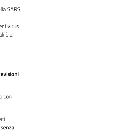
ella SARS,
 i virus
li è a
revisioni
to con
ati
a
senza