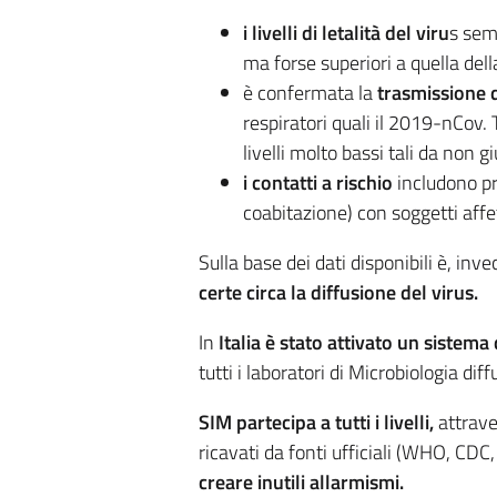
i livelli di letalità del viru
s sem
ma forse superiori a quella del
è confermata la
trasmissione
respiratori quali il 2019-nCov. 
livelli molto bassi tali da non 
i contatti a rischio
includono pr
coabitazione) con soggetti aff
Sulla base dei dati disponibili è, inve
certe circa la diffusione del virus.
In
Italia è stato attivato un sistema
tutti i laboratori di Microbiologia diff
SIM partecipa a tutti i livelli,
attrave
ricavati da fonti ufficiali (WHO, CDC, 
creare inutili allarmismi.