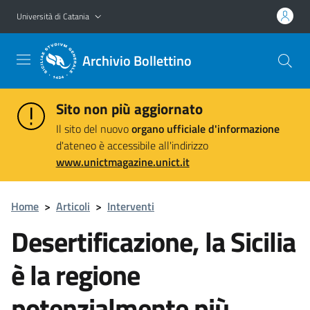
Vai al contenuto principale
Vai al menu di navigazione
Università di Catania
Archivio Bollettino
Sito non più aggiornato
Il sito del nuovo
organo ufficiale d'informazione
d'ateneo è accessibile all'indirizzo
www.unictmagazine.unict.it
Home
>
Articoli
>
Interventi
Desertificazione, la Sicilia
è la regione
potenzialmente più