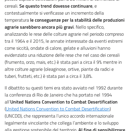
cereali.
Se questo trend dovesse continuare
, e
contestualmente si verificasse un incremento della
temperatura
le conseguenze per la stabilità delle produzioni
agrarie sarebbero ancora più gravi
. Nello specifico,
analizzando le rese delle colture agrarie nel periodo compreso
tra il 1964 e il 2015, le annate interessate da eventi estremi
come siccità, ondate di calore, gelate e alluvioni hanno
evidenziato una riduzione delle rese che nel caso dei cereali
(frumento, orzo, mais, etc.) è stata pari a circa il 9% mentre in
altre colture agrarie (oleaginose, ortive, piante da radici e
tuberi, frutteti, etc.) è stata pari a circa il 3,8%.
Il dibattito su questi temi era stato avviato nel 1992 durante
la conferenza di Rio de Janeiro che ha portato nel 1994
all’
United Nations Convention to Combat Desertification
(
United Nations Convention to Combat Desertification
)
(UNCDD), che rappresenta l’unico accordo internazionale
legalmente vincolante che collega l’ambiente e lo sviluppo
alla gestione sostenibile del territorio.
Al fine di sensibilizzare