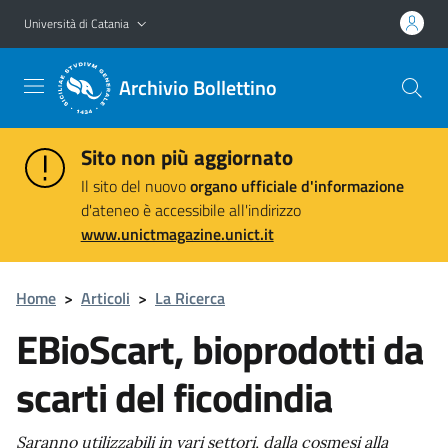
Vai al contenuto principale
Vai al menu di navigazione
Università di Catania
Archivio Bollettino
Sito non più aggiornato
Il sito del nuovo
organo ufficiale d'informazione
d'ateneo è accessibile all'indirizzo
www.unictmagazine.unict.it
Home
>
Articoli
>
La Ricerca
EBioScart, bioprodotti da
scarti del ficodindia
Saranno utilizzabili in vari settori, dalla cosmesi alla