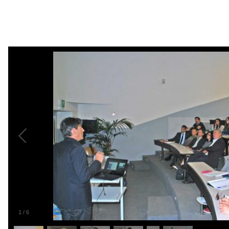
1
/
6