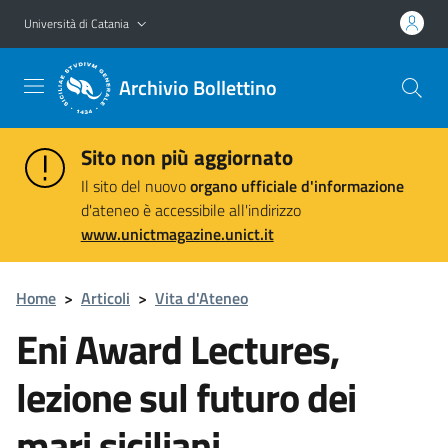
Vai al contenuto principale
Vai al menu di navigazione
Università di Catania
Archivio Bollettino
Sito non più aggiornato
Il sito del nuovo
organo ufficiale d'informazione
d'ateneo è accessibile all'indirizzo
www.unictmagazine.unict.it
Home
>
Articoli
>
Vita d'Ateneo
Eni Award Lectures,
lezione sul futuro dei
mari siciliani