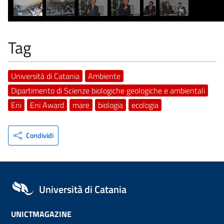
Tag
Università di Catania
Ambiente
Dipartimento di Scienze biologiche geologiche e ambientali
Eni
Eni Award
mare
biologia
ecologia
Condividi
Università di Catania
UNICTMAGAZINE