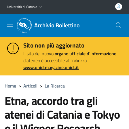
Vai al contenuto principale
Vai al menu di navigazione
Università di Catania
Archivio Bollettino
Sito non più aggiornato
Il sito del nuovo
organo ufficiale d'informazione
d'ateneo è accessibile all'indirizzo
www.unictmagazine.unict.it
Home
>
Articoli
>
La Ricerca
Etna, accordo tra gli
atenei di Catania e Tokyo
e il Wigner Research