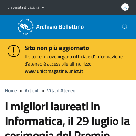
Vai al contenuto principale
Vai al menu di navigazione
Università di Catania
Archivio Bollettino
Sito non più aggiornato
Il sito del nuovo
organo ufficiale d'informazione
d'ateneo è accessibile all'indirizzo
www.unictmagazine.unict.it
Home
>
Articoli
>
Vita d'Ateneo
I migliori laureati in
Informatica, il 29 luglio la
cerimonia del Premio