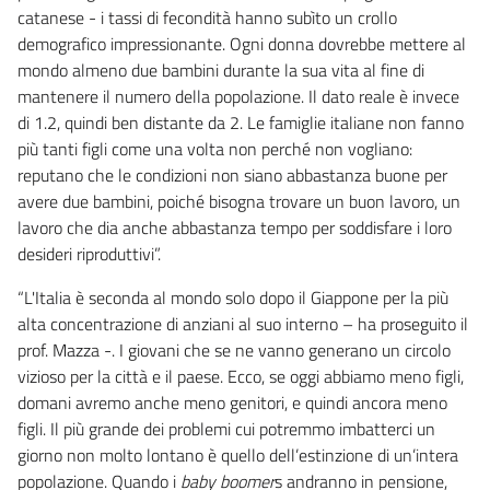
catanese - i tassi di fecondità hanno subìto un crollo
demografico impressionante. Ogni donna dovrebbe mettere al
mondo almeno due bambini durante la sua vita al fine di
mantenere il numero della popolazione. Il dato reale è invece
di 1.2, quindi ben distante da 2. Le famiglie italiane non fanno
più tanti figli come una volta non perché non vogliano:
reputano che le condizioni non siano abbastanza buone per
avere due bambini, poiché bisogna trovare un buon lavoro, un
lavoro che dia anche abbastanza tempo per soddisfare i loro
desideri riproduttivi”.
“L'Italia è seconda al mondo solo dopo il Giappone per la più
alta concentrazione di anziani al suo interno – ha proseguito il
prof. Mazza -. I giovani che se ne vanno generano un circolo
vizioso per la città e il paese. Ecco, se oggi abbiamo meno figli,
domani avremo anche meno genitori, e quindi ancora meno
figli. Il più grande dei problemi cui potremmo imbatterci un
giorno non molto lontano è quello dell’estinzione di un’intera
popolazione. Quando i
baby boomer
s andranno in pensione,