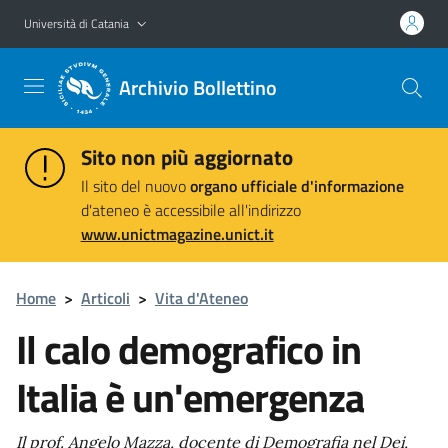
Vai al contenuto principale
Vai al menu di navigazione
Università di Catania
Archivio Bollettino
Sito non più aggiornato
Il sito del nuovo
organo ufficiale d'informazione
d'ateneo è accessibile all'indirizzo
www.unictmagazine.unict.it
Home
>
Articoli
>
Vita d'Ateneo
Il calo demografico in
Italia è un'emergenza
Il prof. Angelo Mazza, docente di Demografia nel Dei,