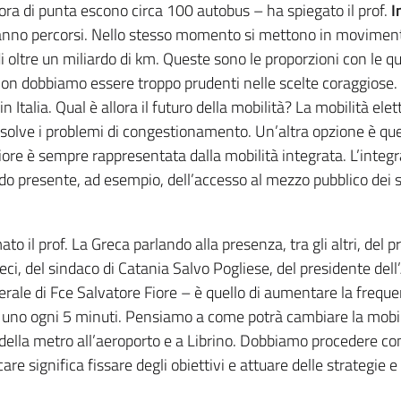
’ora di punta escono circa 100 autobus – ha spiegato il prof.
I
ll’anno percorsi. Nello stesso momento si mettono in moviment
i oltre un miliardo di km. Queste sono le proporzioni con le qu
on dobbiamo essere troppo prudenti nelle scelte coraggiose.
n Italia. Qual è allora il futuro della mobilità? La mobilità elet
olve i problemi di congestionamento. Un’altra opzione è quel
iore è sempre rappresentata dalla mobilità integrata. L’integr
o presente, ad esempio, dell’accesso al mezzo pubblico dei s
to il prof. La Greca parlando alla presenza, tra gli altri, del 
ci, del sindaco di Catania Salvo Pogliese, del presidente del
erale di Fce Salvatore Fiore – è quello di aumentare la freque
e uno ogni 5 minuti. Pensiamo a come potrà cambiare la mobi
della metro all’aeroporto e a Librino. Dobbiamo procedere co
re significa fissare degli obiettivi e attuare delle strategie e