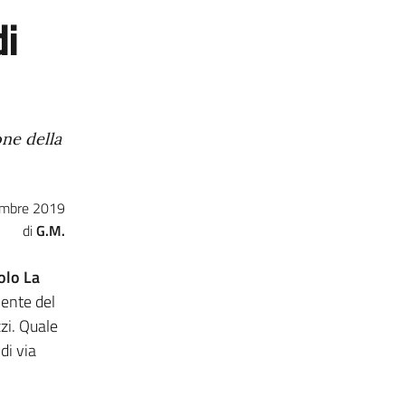
di
ne della
mbre 2019
G.M.
olo
La
lente del
zi. Quale
di via