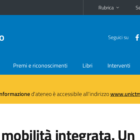
Rubrica
Se
no
Seguici su
Premi e riconoscimenti
Libri
Interventi
'informazione
d'ateneo è accessibile all'indirizzo
www.unictma
a mobilità integrata. Un