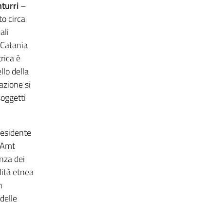
nturri
–
o circa
ali
 Catania
trica è
lo della
azione si
oggetti
presidente
l’Amt
nza dei
lità etnea
n
 delle