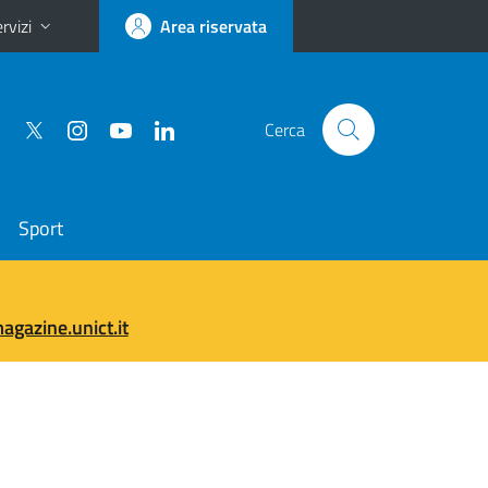
rvizi
Area riservata
Cerca
Sport
gazine.unict.it