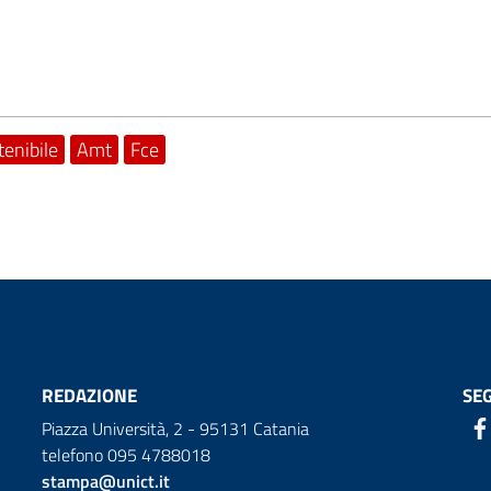
tenibile
Amt
Fce
REDAZIONE
SEG
Piazza Università, 2 - 95131 Catania
telefono 095 4788018
stampa@unict.it