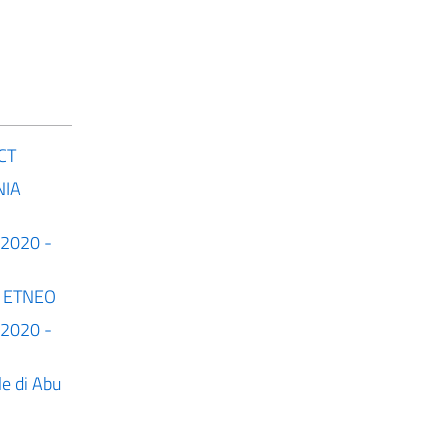
ICT
NIA
c 2020 -
RE ETNEO
c 2020 -
le di Abu