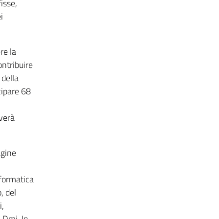
isse,
i
re la
ontribuire
 della
ecipare 68
everà
agine
nformatica
, del
i,
 Dmi. In