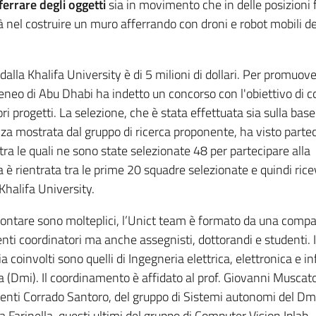
fferrare degli oggetti
sia in movimento che in delle posizioni f
nel costruire un muro afferrando con droni e robot mobili de
lla Khalifa University è di 5 milioni di dollari. Per promuove
teneo di Abu Dhabi ha indetto un concorso con l'obiettivo di c
ori progetti. La selezione, che è stata effettuata sia sulla base
enza mostrata dal gruppo di ricerca proponente, ha visto part
 tra le quali ne sono state selezionate 48 per partecipare alla
 è rientrata tra le prime 20 squadre selezionate e quindi ric
Khalifa University.
rontare sono molteplici, l’Unict team è formato da una comp
nti coordinatori ma anche assegnisti, dottorandi e studenti. I
a coinvolti sono quelli di Ingegneria elettrica, elettronica e i
a (Dmi). Il coordinamento è affidato al prof. Giovanni Muscato
ocenti Corrado Santoro, del gruppo di Sistemi autonomi del Dm
Farinella, questi ultimi del gruppo di Computer Vision Iplab -