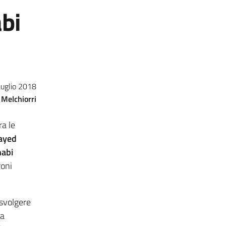
abi
Luglio 2018
Melchiorri
ra le
ayed
abi
roni
 svolgere
la