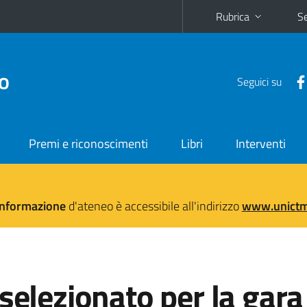
Rubrica
Se
no
Seguici su
Premi e riconoscimenti
Libri
Interventi
'informazione
d'ateneo è accessibile all'indirizzo
www.unictma
selezionato per la gara