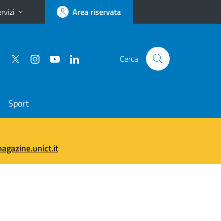
rvizi
Area riservata
Cerca
Sport
gazine.unict.it