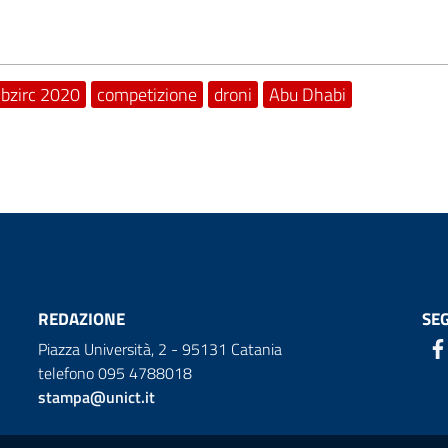
bzirc 2020
competizione
droni
Abu Dhabi
REDAZIONE
SEG
Piazza Università, 2 - 95131 Catania
telefono 095 4788018
stampa@unict.it