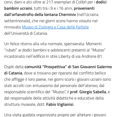
cervi, daini e alci oltre ai 217 esemplari di Colibrì per i
dodici
bambini ucraini
, tutti tra i 9 e i 16 anni,
provenienti
dall’orfanotrofio della lontana Cherniniv
(nell'Ucraina
settentrionale), che nei giorni scorsi hanno vissuto nel
rinnovato
Museo di Zoologia e Casa delle Farfalle
dell’Università di Catania.
Un felice ritorno alla vita normale, spensierata. Momenti
“rubati” ai dodici bambini e adolescenti presenti al “Muzoo”
incastonato nell’edificio in stile Liberty di via Androne 81.
Ospiti della
comunità “Prospettiva” di San Giovanni Galermo
di Catania
, dove si trovano per ripararsi dal conflitto bellico
che affligge il loro paese, nei giorni scorsi i giovani ucraini sono
stati accolti con entusiasmo dal personale dell’ateneo, dal
responsabile scientifico del “Muzoo”, il
prof. Giorgio Sabella
, e
dal responsabile delle attività didattiche e educative della
struttura museale, dott.
Fabio Viglianisi
.
Una visita guidata organizzata proprio per allietare i giovani