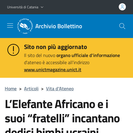
Vai al contenuto principale
Vai al menu di navigazione
Università di Catania
Archivio Bollettino
Sito non più aggiornato
Il sito del nuovo
organo ufficiale d'informazione
d'ateneo è accessibile all'indirizzo
www.unictmagazine.unict.it
Home
>
Articoli
>
Vita d'Ateneo
L’Elefante Africano e i
suoi “fratelli” incantano
dodici bimbi ucraini