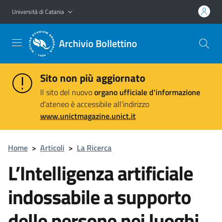
Vai al contenuto principale
Vai al menu di navigazione
Università di Catania
Archivio Bollettino
Sito non più aggiornato
Il sito del nuovo
organo ufficiale d'informazione
d'ateneo è accessibile all'indirizzo
www.unictmagazine.unict.it
Home
>
Articoli
>
La Ricerca
L’Intelligenza artificiale
indossabile a supporto
delle persone nei luoghi