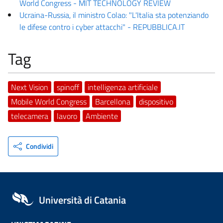
World Congress - MIT TECHNOLOGY REVIEW
Ucraina-Russia, il ministro Colao: "L'Italia sta potenziando
le difese contro i cyber attacchi" - REPUBBLICA.IT
Tag
Next Vision
spinoff
intelligenza artificiale
Mobile World Congress
Barcellona
dispositivo
telecamera
lavoro
Ambiente
Condividi
Università di Catania