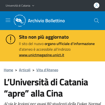
Vai al contenuto principale
Vai al menu di navigazione
Università di Catania
Archivio Bollettino
Sito non più aggiornato
Il sito del nuovo
organo ufficiale d'informazione
d'ateneo è accessibile all'indirizzo
www.unictmagazine.unict.it
Home
>
Articoli
>
Vita d'Ateneo
L’Università di Catania
“apre” alla Cina
Al via le lezioni per quasi 80 studenti della Fujian Normal