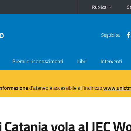
Rubrica
Se
no
Seguici su
Premi e riconoscimenti
Libri
Interventi
'informazione
d'ateneo è accessibile all'indirizzo
www.unictma
i Catania vola al JEC W