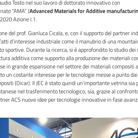
laudio Tosto nel suo lavoro di dottorato innovativo con
inato “AMA” (
Advanced Materials for Additive manufacturi
2020 Azione I.1.
one del prof. Gianluca Cicala, e, con il supporto del partner ind
tti d’interesse industriale come il manubrio di una mountai
o sportive. Durante la ricerca, si è approfondito lo studio dei 
attura additiva come supporto alla produzione dei materiali co
ese in grande espansione nel settore dei materiali compositi 
tto un costante interesse per le tecnologie messe a punto dai
ositi (Dicar). Il JEC è stato quindi un’importante vetrina sia 
tanese nel trasferimento tecnologico, sia, grazie al confronto
rtner ACS nuove idee per tecnologie innovative in fase avanz