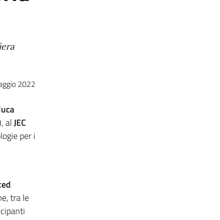
iera
aggio 2022
luca
, al
JEC
logie per i
ced
e, tra le
ecipanti