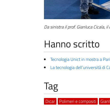
Da sinistra il prof. Gianluca Cicala, i
Hanno scritto
Tecnologia Unict in mostra a Par
La tecnologia dell’università di
Tag
Dicar
Polimeri e compositi
Gianl