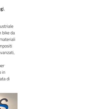
ng
),
ustriale
n bike da
materiali
mpositi
avanzati,
per
 in
ata di