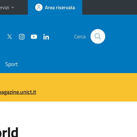
rvizi
Area riservata
Cerca
Sport
gazine.unict.it
orld