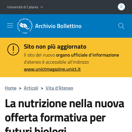
Vai al contenuto principale
Vai al menu di navigazione
Università di Catania
Archivio Bollettino
Sito non più aggiornato
Il sito del nuovo
organo ufficiale d'informazione
d'ateneo è accessibile all'indirizzo
www.unictmagazine.unict.it
Home
>
Articoli
>
Vita d'Ateneo
La nutrizione nella nuova
offerta formativa per
futuri biologi