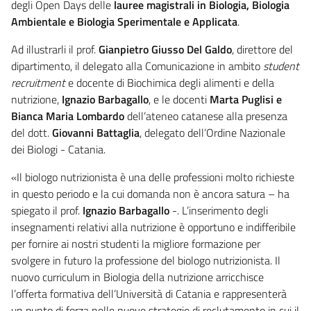
degli Open Days delle
lauree magistrali in Biologia, Biologia
Ambientale e Biologia Sperimentale e Applicata
.
Ad illustrarli il prof.
Gianpietro Giusso Del Galdo
, direttore del
dipartimento, il delegato alla Comunicazione in ambito
student
recruitment
e docente di Biochimica degli alimenti e della
nutrizione,
Ignazio Barbagallo
, e le docenti
Marta Puglisi e
Bianca Maria Lombardo
dell’ateneo catanese alla presenza
del dott.
Giovanni Battaglia
, delegato dell’Ordine Nazionale
dei Biologi - Catania.
«Il biologo nutrizionista è una delle professioni molto richieste
in questo periodo e la cui domanda non è ancora satura – ha
spiegato il prof.
Ignazio Barbagallo
-. L’inserimento degli
insegnamenti relativi alla nutrizione è opportuno e indifferibile
per fornire ai nostri studenti la migliore formazione per
svolgere in futuro la professione del biologo nutrizionista. Il
nuovo curriculum in Biologia della nutrizione arricchisce
l’offerta formativa dell’Università di Catania e rappresenterà
un punto di forza nelle nuove strategie di reclutamento in cui il