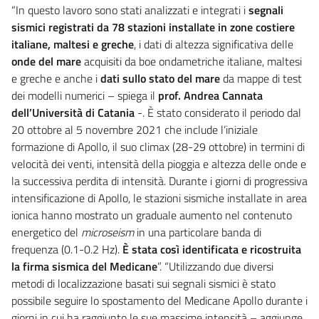
“In questo lavoro sono stati analizzati e integrati i
segnali
sismici registrati da
78 stazioni installate in zone costiere
italiane, maltesi e greche
, i dati di altezza significativa delle
onde del mare
acquisiti da boe ondametriche italiane, maltesi
e greche e anche i
dati sullo stato del mare
da mappe di test
dei modelli numerici – spiega il
prof. Andrea Cannata
dell’Università di Catania
-. È stato considerato il periodo dal
20 ottobre al 5 novembre 2021 che include l’iniziale
formazione di Apollo, il suo climax (28-29 ottobre) in termini di
velocità dei venti, intensità della pioggia e altezza delle onde e
la successiva perdita di intensità. Durante i giorni di progressiva
intensificazione di Apollo, le stazioni sismiche installate in area
ionica hanno mostrato un graduale aumento nel contenuto
energetico del
microseism
in una particolare banda di
frequenza (0.1-0.2 Hz).
È stata così identificata e ricostruita
la firma sismica del Medicane
”. “Utilizzando due diversi
metodi di localizzazione basati sui segnali sismici è stato
possibile seguire lo spostamento del Medicane Apollo durante i
giorni in cui ha raggiunto le sue massime intensità – aggiunge