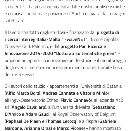
il docente -. La posizione ricavata dalle nostre analisi sismiche
è coincisa con la reale posizione di Apollo ricavata da immagini
satellitari”.
Il lavoro condotto dagli studiosi - finanziato dal
progetto di
ricerca Interreg Italia-Malta “i-waveNET”
, di cui è capofila
l’Università di Palermo, e dal
progetto Pon Ricerca e
Innovazione 2014-2020 “Dottorati su tematiche green”
–
propone un approccio innovativo per lo studio e il monitoraggio
degli eventi meteo-marini estremi mediterranei tramite l’uso
del
microseism
.
Gli autori dello studio - appartenenti all’Università di Catania
(
Alfio Marco Borzì, Andrea Cannata e Vittorio Minio
),
all’Ingv-Osservatorio Etneo (
Flavio Cannavò
), all’azienda Ac2
srl (
Angelo Cavallaro
), all’Università di Malta (
Sebastiano
D’Amico e Adam Gauci
), al Royal Observatory of Belgium
(
Raphael De Plaen e Thomas Lecocq
) e all’Ispra (
Gabriele
Nardone, Arianna Orasi e Marco Picone
) - hanno mostrato