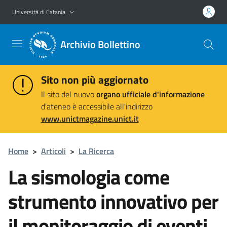
Vai al contenuto principale
Vai al menu di navigazione
Università di Catania
Archivio Bollettino
Sito non più aggiornato
Il sito del nuovo
organo ufficiale d'informazione
d'ateneo è accessibile all'indirizzo
www.unictmagazine.unict.it
Home
>
Articoli
>
La Ricerca
La sismologia come
strumento innovativo per
il monitoraggio di eventi