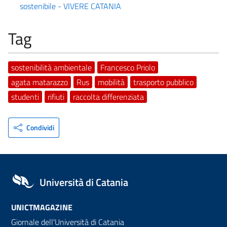
sostenibile - VIVERE CATANIA
Tag
sostenibilità ambientale
Francesco Priolo
agata matarazzo
Rus
mobilità
trasporto pubblico
studenti
rifiuti
raccolta differenziata
Condividi
Università di Catania
UNICTMAGAZINE
Giornale dell'Università di Catania