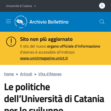
Vai al contenuto principale
Vai al menu di navigazione
Università di Catania
Archivio Bollettino
Sito non più aggiornato
Il sito del nuovo
organo ufficiale d'informazione
d'ateneo è accessibile all'indirizzo
www.unictmagazine.unict.it
Home
>
Articoli
>
Vita d'Ateneo
Le politiche
dell’Università di Catania
per lo sviluppo