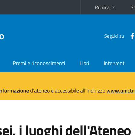
Rubrica
Se
no
Seguici su
Premi e riconoscimenti
Libri
Interventi
'informazione
d'ateneo è accessibile all'indirizzo
www.unictma
i, i luoghi dell'Ateneo