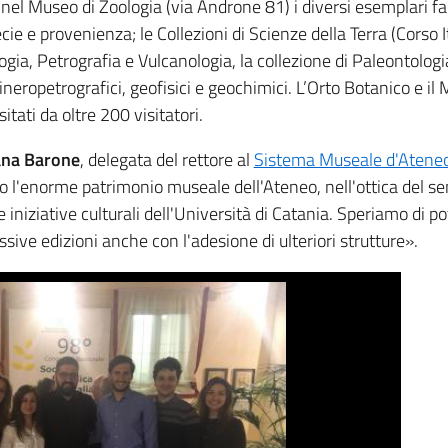
; nel Museo di Zoologia (via Androne 81) i diversi esemplari fa
ecie e provenienza; le Collezioni di Scienze della Terra (Corso I
ia, Petrografia e Vulcanologia, la collezione di Paleontologia
neropetrografici, geofisici e geochimici. L’Orto Botanico e il
itati da oltre 200 visitatori.
na Barone
, delegata del rettore al
Sistema Museale d'Atene
o l'enorme patrimonio museale dell'Ateneo, nell'ottica del s
e iniziative culturali dell'Università di Catania. Speriamo di po
ssive edizioni anche con l'adesione di ulteriori strutture».