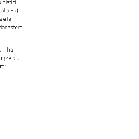
unistici
talia 57)
 e la
 Monastero
o
– ha
empre più
ter