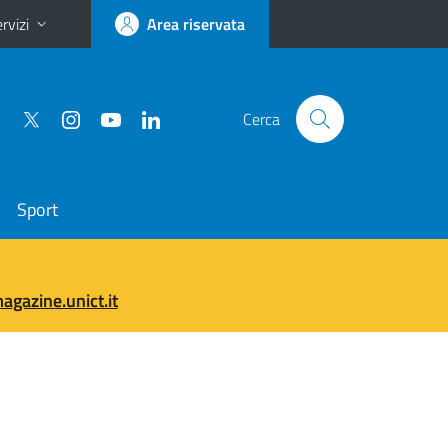
rvizi
Area riservata
Cerca
Sport
gazine.unict.it