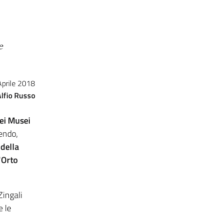
e
Aprile 2018
Alfio Russo
ei Musei
rendo,
 della
'
Orto
Zingali
e le