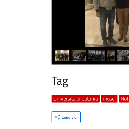
Tag
Università di Catania
musei
Not
Condividi