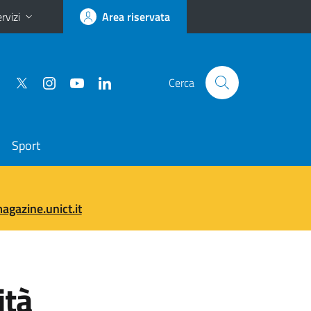
rvizi
Area riservata
Cerca
Sport
gazine.unict.it
ità