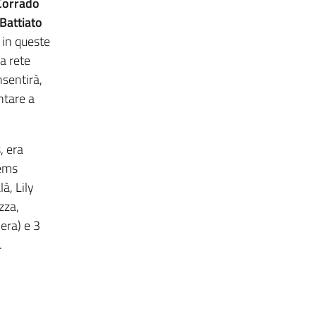
Corrado
Battiato
 in queste
a rete
nsentirà,
ntare a
, era
tems
à, Lily
zza,
era) e 3
.