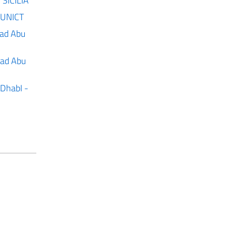
 SICILIA
VEUNICT
 ad Abu
a ad Abu
 DhabI -