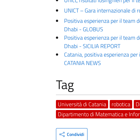
Unict, risultati lusinghieri per i
UNICT – Gara internazionale di 
Positiva esperienza per il team d
Dhabi - GLOBUS
Positiva esperienza per il team d
Dhabi - SICILIA REPORT
Catania, positiva esperienza per 
CATANIA NEWS
Tag
Università di Catania
robotica
D
Dipartimento di Matematica e Info
Condividi