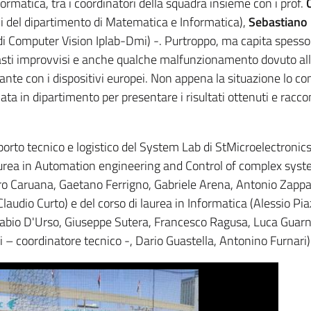
formatica, tra i coordinatori della squadra insieme con i prof.
 del dipartimento di Matematica e Informatica),
Sebastiano
i Computer Vision Iplab-Dmi) -. Purtroppo, ma capita spesso
asti improvvisi e anche qualche malfunzionamento dovuto all
te con i dispositivi europei. Non appena la situazione lo co
in dipartimento per presentare i risultati ottenuti e racco
porto tecnico e logistico del System Lab di StMicroelectronics
aurea in Automation engineering and Control of complex sys
tro Caruana, Gaetano Ferrigno, Gabriele Arena, Antonio Zappal
audio Curto) e del corso di laurea in Informatica (Alessio Pia
(Fabio D'Urso, Giuseppe Sutera, Francesco Ragusa, Luca Guarn
li – coordinatore tecnico -, Dario Guastella, Antonino Furnari)