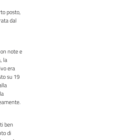
to posto,
rata dal
non note e
, la
ivo era
sto su 19
lla
la
neamente.
ti ben
nto di