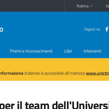
Rubrica
Se
no
Seguici su
Premi e riconoscimenti
Libri
Interventi
'informazione
d'ateneo è accessibile all'indirizzo
www.unictma
er il team dell'Univers