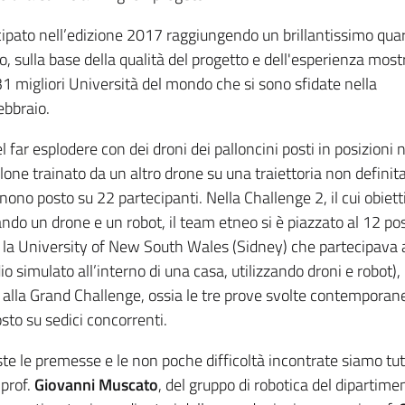
ipato nell’edizione 2017 raggiungendo un brillantissimo quar
 sulla base della qualità del progetto e dell'esperienza most
31 migliori Università del mondo che si sono sfidate nella
ebbraio.
 far esplodere con dei droni dei palloncini posti in posizioni 
one trainato da un altro drone su una traiettoria non definita
nono posto su 22 partecipanti. Nella Challenge 2, il cui obiett
ando un drone e un robot, il team etneo si è piazzato al 12 po
 la University of New South Wales (Sidney) che partecipava a
 simulato all’interno di una casa, utilizzando droni e robot), 
 alla Grand Challenge, ossia le tre prove svolte contempora
osto su sedici concorrenti.
e le premesse e le non poche difficoltà incontrate siamo tut
 prof.
Giovanni Muscato
, del gruppo di robotica del dipartime