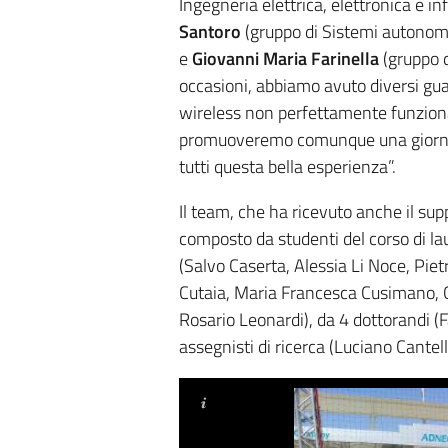
Ingegneria elettrica, elettronica e in
Santoro
(gruppo di Sistemi autonomi
e
Giovanni
Maria
Farinella
(gruppo d
occasioni, abbiamo avuto diversi gu
wireless non perfettamente funzionan
promuoveremo comunque una giornata 
tutti questa bella esperienza”.
Il team, che ha ricevuto anche il sup
composto da studenti del corso di l
(Salvo Caserta, Alessia Li Noce, Pie
Cutaia, Maria Francesca Cusimano, Cl
Rosario Leonardi), da 4 dottorandi 
assegnisti di ricerca (Luciano Cantel