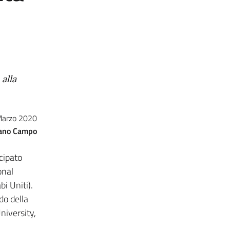
alla
Marzo 2020
ano Campo
ecipato
onal
i Uniti).
do della
niversity,