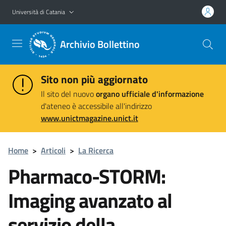
Vai al contenuto principale
Vai al menu di navigazione
Università di Catania
Archivio Bollettino
Sito non più aggiornato
Il sito del nuovo
organo ufficiale d'informazione
d'ateneo è accessibile all'indirizzo
www.unictmagazine.unict.it
Home
>
Articoli
>
La Ricerca
Pharmaco-STORM:
Imaging avanzato al
servizio della