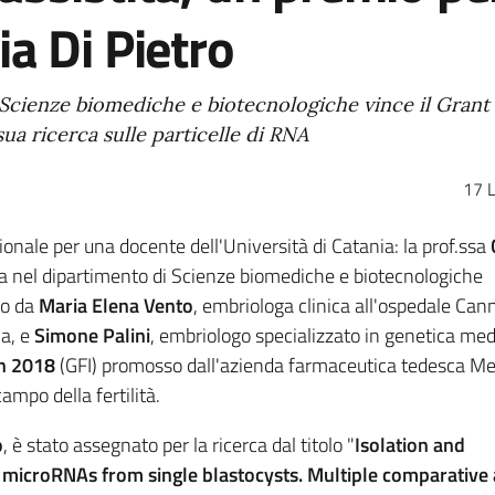
ia Di Pietro
Scienze biomediche e biotecnologiche vince il Grant 
sua ricerca sulle particelle di RNA
17 L
onale per una docente dell'Università di Catania: la prof.ssa
ata nel dipartimento di Scienze biomediche e biotecnologiche
to da
Maria Elena Vento
, embriologa clinica all'ospedale Cann
va, e
Simone Palini
, embriologo specializzato in genetica med
on 2018
(GFI) promosso dall'azienda farmaceutica tedesca M
mpo della fertilità.
o
, è stato assegnato per la ricerca dal titolo "
Isolation and
d microRNAs from single blastocysts. Multiple comparative 