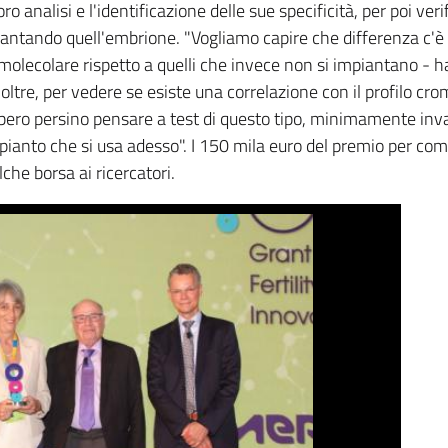
oro analisi e l'identificazione delle sue specificità, per poi ver
piantando quell'embrione. "Vogliamo capire che differenza c'è t
 molecolare rispetto a quelli che invece non si impiantano - h
oltre, per vedere se esiste una correlazione con il profilo c
ebbero persino pensare a test di questo tipo, minimamente inva
pianto che si usa adesso". I 150 mila euro del premio per com
che borsa ai ricercatori.