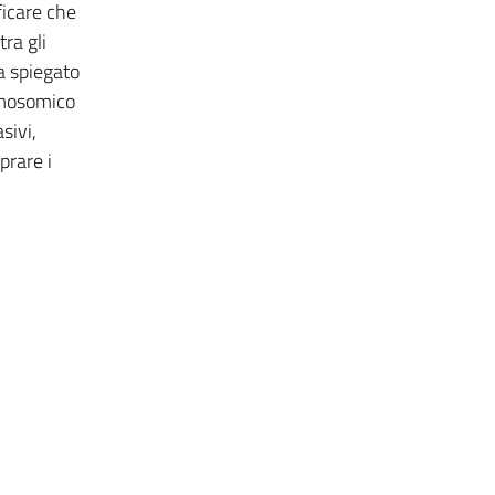
ificare che
ra gli
a spiegato
romosomico
sivi,
prare i