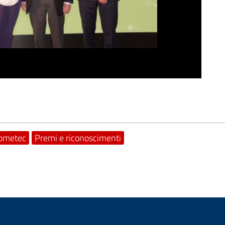
ometec
Premi e riconoscimenti