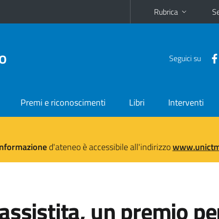
Rubrica
Se
no
Seguici su
Premi e riconoscimenti
Libri
Interventi
'informazione
d'ateneo è accessibile all'indirizzo
www.unictma
assistita, un premio per