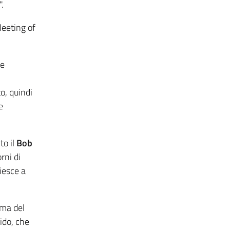
".
Meeting of
 e
o, quindi
e
to il
Bob
rni di
iesce a
ima del
ido, che