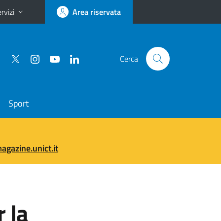
rvizi
Area riservata
Cerca
Sport
gazine.unict.it
 la