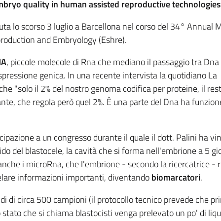
mbryo quality in human assisted reproductive technologies
uta lo scorso 3 luglio a Barcellona nel corso del 34° Annual 
roduction and Embryology (Eshre).
NA
, piccole molecole di Rna che mediano il passaggio tra Dna
pressione genica. In una recente intervista la quotidiano La
he "solo il 2% del nostro genoma codifica per proteine, il rest
ante, che regola però quel 2%. È una parte del Dna ha funzion
ecipazione a un congresso durante il quale il dott. Palini ha vin
o del blastocele, la cavità che si forma nell'embrione a 5 gio
 anche i microRna, che l'embrione - secondo la ricercatrice - r
elare informazioni importanti, diventando
biomarcatori
.
idi di circa 500 campioni (il protocollo tecnico prevede che pr
tato che si chiama blastocisti venga prelevato un po' di liqu