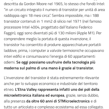
descritta da Gordon Moore nel 1965, lo stesso che fondò Intel:
“in un circuito integrato il numero di transistor per unità di area
raddoppia ogni 18 mesi circa”. Sembra impossibile, ma i 188
transistor contenuti in 1 mm2 di silicio nel 1971 (nel famoso
processore Intel 4004, progettato dall’italiano Federico
Faggin), oggi sono diventati più di 130 milioni (Apple M1). Per
comprendere meglio la portata di questa invenzione, il
transistor ha consentito di produrre apparecchiature portatili
laddove, prima, i computer a valvole termoioniche occupavano
interi edifici e consumavano l’energia di 60 appartamenti
odierni.
Se oggi possiamo usufruire della tecnologia più
moderna sul palmo di una mano è grazie al transistor.
L’invenzione del transistor è stata estremamente rilevante
anche per lo sviluppo economico e industriale del territorio
etneo.
L’Etna Valley rappresenta infatti uno dei poli della
microelettronica italiana ed europea
, grazie, senza dubbio,
alla presenza
da oltre 60 anni di STMicroelectronics
e di
tutto un articolato e complesso ecosistema ad essa collegato.