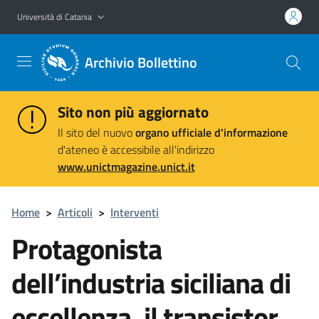
Vai al contenuto principale
Vai al menu di navigazione
Università di Catania
Archivio Bollettino
Sito non più aggiornato
Il sito del nuovo
organo ufficiale d'informazione
d'ateneo è accessibile all'indirizzo
www.unictmagazine.unict.it
Home
>
Articoli
>
Interventi
Protagonista
dell’industria siciliana di
eccellenza, il transistor