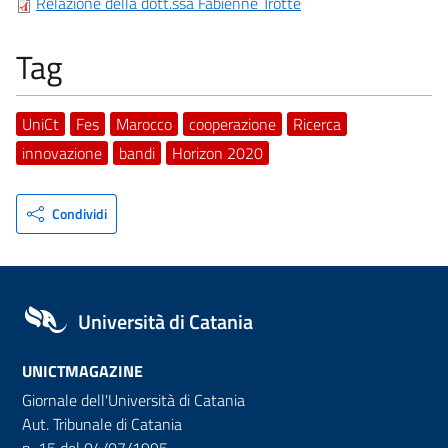
Relazione della dott.ssa Fabienne Trotte
Tag
UniCt
Fes
Marocco
cooperazione
Ricerca
innovazione
bandi
Horizon 2020
Condividi
Università di Catania
UNICTMAGAZINE
Giornale dell'Università di Catania
Aut. Tribunale di Catania