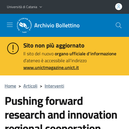
Vai al contenuto principale
Vai al menu di navigazione
Università di Catania
Archivio Bollettino
Sito non più aggiornato
Il sito del nuovo
organo ufficiale d'informazione
d'ateneo è accessibile all'indirizzo
www.unictmagazine.unict.it
Home
>
Articoli
>
Interventi
Pushing forward
research and innovation
regional cooperation