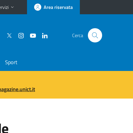
rvizi
Area riservata
Cerca
Sport
gazine.unict.it
le