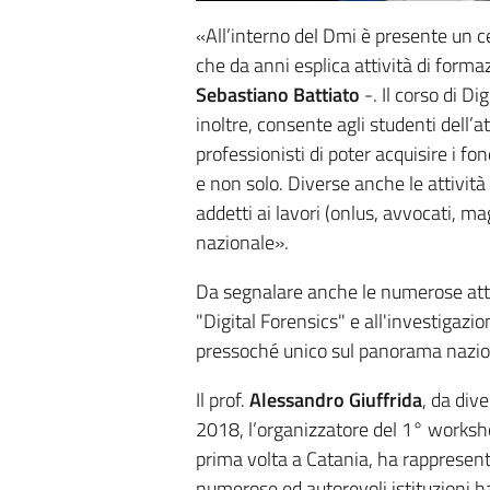
«All’interno del Dmi è presente un ce
che da anni esplica attività di formaz
Sebastiano Battiato
-. Il corso di Di
inoltre, consente agli studenti dell’a
professionisti di poter acquisire i f
e non solo. Diverse anche le attività 
addetti ai lavori (onlus, avvocati, m
nazionale».
Da segnalare anche le numerose atti
"Digital Forensics" e all'investigazi
pressoché unico sul panorama nazio
Il prof.
Alessandro Giuffrida
, da div
2018, l’organizzatore del 1° workshop
prima volta a Catania, ha rappresent
numerose ed autorevoli istituzioni h