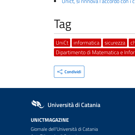
Unict, si rinnova l’accordo con i
Tag
UniCt
informatica
sicurezza
c
Dipartimento di Matematica e Info
Condividi
Università di Catania
UNICTMAGAZINE
Giornale dell'Università di Catania