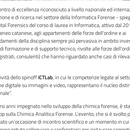
ntro di eccellenza riconosciuto a livello nazionale ed interna
ione e di ricerca nel settore della Informatica Forense - spiega
gital Forensics del corso di laurea in Informatica, attivo dal 20
teneo catanese, agli appartenenti delle forze dell'ordine e ai
ondamenti della disciplina sempre più pervasiva in ambito inve
di formazione e di supporto tecnico, rivolte alle forze dell'ordi
agistrati, consulenti) che hanno riguardato anche casi di rilev
vità dello spinoff
iCTLab
, in cui le competenze legate al sett
one digitale su immagini e video, rappresentano il nucleo disti
nale”.
ersi anni impegnato nello sviluppo della chimica forense, è sta
 sulla Chimica Analitica Forense. L’evento, che si è svolto p
ato un’occasione di incontro scientifico e un momento in cui
anno potuto colloquiare e confrontarsi per instaurare rapporti