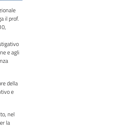
zionale
 il prof.
10,
stigativo
ne e agli
anza
ore della
ntivo e
to, nel
er la