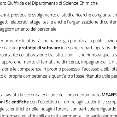
ro Giuffrida del Dipartimento di Scienze Chimiche.
e anni, prevede lo svolgimento di studi e ricerche congiunte c
getti, elaborati, stage, tesi e anche l’organizzazione di confe
e aggiornamento del personale.
teriormente le attività che hanno già portato alla pubblicazion
e di alcuni
prototipi di software
in uso nei reparti operativi d
mportante collaborazione tra istituzioni – che rinnova quella s
ll’approfondimento di tematiche di ricerca, impegnando l’Univ
sizione le competenze in proprio possesso, l’accesso a bibliot
ico di propria competenza e quant’altro fosse ritenuto utile per 
stata avviata la seconda edizione del corso denominato
MEANS 
oni Scientifiche
con l’obiettivo di fornire agli studenti le com
ie scientifiche nelle indagini forensi con particolare riguardo 
i informazioni affidabili da dati sperimentali. In particolar m