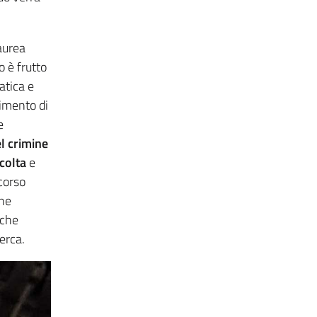
aurea
o è frutto
atica e
timento di
e
el crimine
colta
e
rcorso
che
 che
erca.