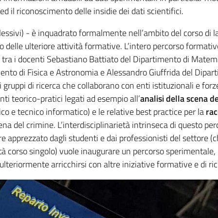
d il riconoscimento delle insidie dei dati scientifici.
plessivi) - è inquadrato formalmente nell’ambito del corso di l
 delle ulteriore attività formative. L’intero percorso formativ
re tra i docenti Sebastiano Battiato del Dipartimento di Matem
ento di Fisica e Astronomia e Alessandro Giuffrida del Dipar
 gruppi di ricerca che collaborano con enti istituzionali e forz
ti teorico-pratici legati ad esempio all’
analisi della scena d
sico e tecnico informatico) e le relative best practice per la
rac
na del crimine. L’interdisciplinarietà intrinseca di questo pe
 apprezzato dagli studenti e dai professionisti del settore (
tà corso singolo) vuole inaugurare un percorso sperimentale,
teriormente arricchirsi con altre iniziative formative e di ric