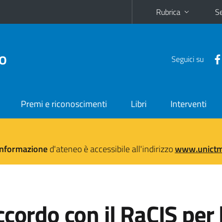
Rubrica
Se
no
Seguici su
Premi e riconoscimenti
Libri
Interventi
'informazione
d'ateneo è accessibile all'indirizzo
www.unictma
cordo con il RaCIS per 