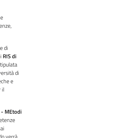
he
renze,
e di
ei
RIS di
tipulata
ersità di
eche e
il
- MEtodi
petenze
ai
odo verrà