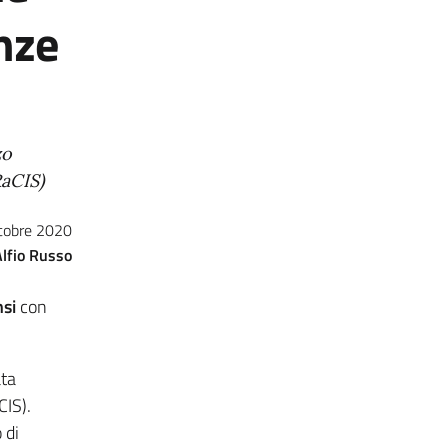
nze
zo
aCIS)
tobre 2020
Alfio Russo
si
con
ata
IS).
 di