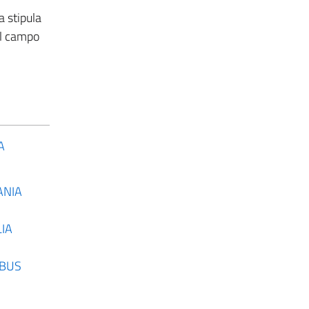
a stipula
el campo
A
TANIA
LIA
LOBUS