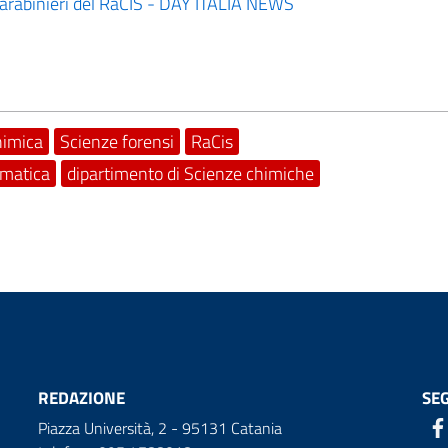
 carabinieri del RaCIS - DAY ITALIA NEWS
himica
Scienze forensi
RaCis
rmatica
dipartimento di Scienze chimiche
REDAZIONE
SEG
Piazza Università, 2 - 95131 Catania