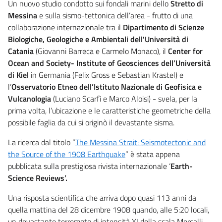
Un nuovo studio condotto sui fondali marini dello
Stretto di
Messina
e sulla sismo-tettonica dell’area - frutto di una
collaborazione internazionale tra il
Dipartimento di Scienze
Biologiche, Geologiche e Ambientali dell'Università di
Catania
(Giovanni Barreca e Carmelo Monaco), il
Center for
Ocean and Society- Institute of Geosciences dell’Università
di Kiel
in Germania (Felix Gross e Sebastian Krastel) e
l’
Osservatorio Etneo dell’Istituto Nazionale di Geofisica e
Vulcanologia
(Luciano Scarfì e Marco Aloisi) - svela, per la
prima volta, l’ubicazione e le caratteristiche geometriche della
possibile faglia da cui si originò il devastante sisma.
La ricerca dal titolo “
The Messina Strait: Seismotectonic and
the Source of the 1908 Earthquake
” è stata appena
pubblicata sulla prestigiosa rivista internazionale ‘
Earth-
Science Reviews’.
Una risposta scientifica che arriva dopo quasi 113 anni da
quella mattina del 28 dicembre 1908 quando, alle 5:20 locali,
un devastante terremoto di intensità XI della scala Mercalli