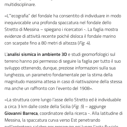
multidisciplinare.
«L’“ecografia” del fondale ha consentito di individuare in modo
inequivocabile una profonda spaccatura nel fondale dello
Stretto di Messina – spiegano i ricercatori -. La faglia mostra
evidenze di attività recente poiché disloca il fondale marino
con scarpate fino a 80 metri di altezza (
Fig. 4
).
L’
analisi sismica in ambiente 3D
e studi geomorfologici sul
terreno hanno poi permesso di seguire la faglia per tutto il suo
sviluppo ottenendo, dunque, preziose informazioni sulla sua
lunghezza, un parametro fondamentale per la stima della
magnitudo massima attesa in caso di riattivazione della stessa
ma anche un raffronto con l’evento del 1908».
«La struttura corre lungo l’asse dello Stretto ed è individuabile
a circa 3 km dalle coste della Sicilia (
Fig. 5
) – aggiunge
Giovanni Barreca
, coordinatore della ricerca -. Alla latitudine di
Messina, la spaccatura curva verso Est penetrando
nell’entroterra calabro per proseguire poi lungo l’asta fluviale