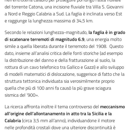
del torrente Catona, una incisione fluviale tra Villa S. Giovanni
a Nord e Reggio Calabria a Sud. La faglia è inclinata verso Est
e raggiunge la lunghezza massima di 34,5 km.
Secondo le relazioni lunghezza-magnitudo,
la faglia è in grado
di scatenare terremoti di magnitudo 6.9
, una energia molto
simile a quella liberata durante il terremoto del 1908. Questo
dato, insieme all’analisi critica delle fonti storiche (ad esempio
la distribuzione del danno e della fratturazione al suolo, la
rottura di un cavo telefonico tra Gallico e Gazzi) e allo sviluppo
di modelli matematici di dislocazione, suggerisce di fatto che la
struttura tettonica individuata sia verosimilmente proprio
quella che più di 100 anni fa causò la più grave sciagura
sismica del ‘900».
La ricerca affronta inoltre il tema controverso del
meccanismo
all’origine dell’allontanamento in atto tra la Sicilia e la
Calabria
(circa 3,5 mm all’anno), individuandone il motore
nelle profondità crostali dove una ulteriore discontinuità è