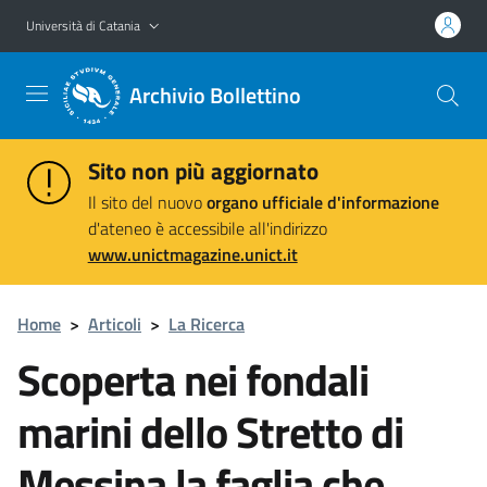
Vai al contenuto principale
Vai al menu di navigazione
Università di Catania
Archivio Bollettino
Sito non più aggiornato
Il sito del nuovo
organo ufficiale d'informazione
d'ateneo è accessibile all'indirizzo
www.unictmagazine.unict.it
Home
>
Articoli
>
La Ricerca
Scoperta nei fondali
marini dello Stretto di
Messina la faglia che