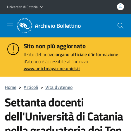
Vai al contenuto principale
Vai al menu di navigazione
Università di Catania
Archivio Bollettino
Sito non più aggiornato
Il sito del nuovo
organo ufficiale d'informazione
d'ateneo è accessibile all'indirizzo
www.unictmagazine.unict.it
Home
>
Articoli
>
Vita d'Ateneo
Settanta docenti
dell'Università di Catania
nella graduatoria dei Top