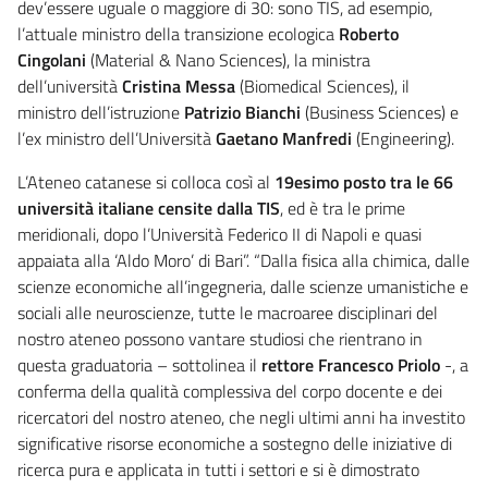
dev’essere uguale o maggiore di 30: sono TIS, ad esempio,
l’attuale ministro della transizione ecologica
Roberto
Cingolani
(Material & Nano Sciences), la ministra
dell’università
Cristina Messa
(Biomedical Sciences), il
ministro dell’istruzione
Patrizio Bianchi
(Business Sciences) e
l’ex ministro dell’Università
Gaetano Manfredi
(Engineering).
L’Ateneo catanese si colloca così al
19esimo posto tra le 66
università italiane censite dalla TIS
, ed è tra le prime
meridionali, dopo l’Università Federico II di Napoli e quasi
appaiata alla ‘Aldo Moro’ di Bari”. “Dalla fisica alla chimica, dalle
scienze economiche all’ingegneria, dalle scienze umanistiche e
sociali alle neuroscienze, tutte le macroaree disciplinari del
nostro ateneo possono vantare studiosi che rientrano in
questa graduatoria – sottolinea il
rettore Francesco Priolo
-, a
conferma della qualità complessiva del corpo docente e dei
ricercatori del nostro ateneo, che negli ultimi anni ha investito
significative risorse economiche a sostegno delle iniziative di
ricerca pura e applicata in tutti i settori e si è dimostrato