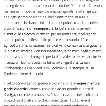
impiegate sulla famosa ‘scena del crimine’. Per il resto, l’ateneo
ha messo in mostra i suoi più preziosi ‘gioielli’, le intelligenze
che ogni giorno operano nei vari dipartimenti, in aule e
laboratori e che hanno intrattenuto il pubblico sui temi delle
proprie
ricerche di avanguardia
: la lotta ai cambiamenti
climatici, le telecomunicazioni per un ambiente intelligente
sano e pulito, la difesa delle piante e la sostenibilità in
agricoltura, i nanomateriali innovativi, le comunità energetiche,
la plastica smart e il disinquinamento, la chimica degli alimenti,
l’energia solare e i progetti per la difesa del mare. Ma anche le
interazioni biomolecolari, la lotta ‘intelligente’ ai tumori,
l’archeologia e i beni culturali, i polimeri e la stampa 3D, la
fitodepurazione del suolo.
Il tutto coinvolgendo ‘grandi e piccini’ anche in
esperimenti e
giochi didattici
, come si conviene ad un grande evento di
divulgazione che promuove la ‘disseminazione’ dei risultati di
progetti settoriali e interdisciplinari. Quasi 150 gli eventi
realizzati che hanno animato diversi luoghi simbolo della