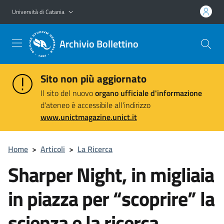
Vai al contenuto principale
Vai al menu di navigazione
Università di Catania
Archivio Bollettino
Sito non più aggiornato
Il sito del nuovo
organo ufficiale d'informazione
d'ateneo è accessibile all'indirizzo
www.unictmagazine.unict.it
Home
>
Articoli
>
La Ricerca
Sharper Night, in migliaia
in piazza per “scoprire” la
scienza e la ricerca