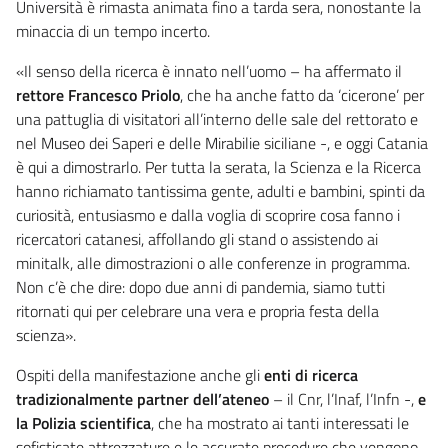
Università è rimasta animata fino a tarda sera, nonostante la
minaccia di un tempo incerto.
«Il senso della ricerca è innato nell’uomo – ha affermato il
rettore Francesco Priolo
, che ha anche fatto da ‘cicerone’ per
una pattuglia di visitatori all’interno delle sale del rettorato e
nel Museo dei Saperi e delle Mirabilie siciliane -, e oggi Catania
è qui a dimostrarlo. Per tutta la serata, la Scienza e la Ricerca
hanno richiamato tantissima gente, adulti e bambini, spinti da
curiosità, entusiasmo e dalla voglia di scoprire cosa fanno i
ricercatori catanesi, affollando gli stand o assistendo ai
minitalk, alle dimostrazioni o alle conferenze in programma.
Non c’è che dire: dopo due anni di pandemia, siamo tutti
ritornati qui per celebrare una vera e propria festa della
scienza».
Ospiti della manifestazione anche gli
enti di ricerca
tradizionalmente partner dell’ateneo
– il Cnr, l’Inaf, l’Infn -,
e
la Polizia scientifica
, che ha mostrato ai tanti interessati le
sofisticate attrezzature e le accurate procedure che vengono