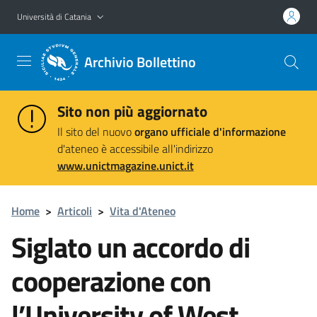
Vai al contenuto principale
Vai al menu di navigazione
Università di Catania
Archivio Bollettino
Sito non più aggiornato
Il sito del nuovo
organo ufficiale d'informazione
d'ateneo è accessibile all'indirizzo
www.unictmagazine.unict.it
Home
>
Articoli
>
Vita d'Ateneo
Siglato un accordo di
cooperazione con
l’University of West