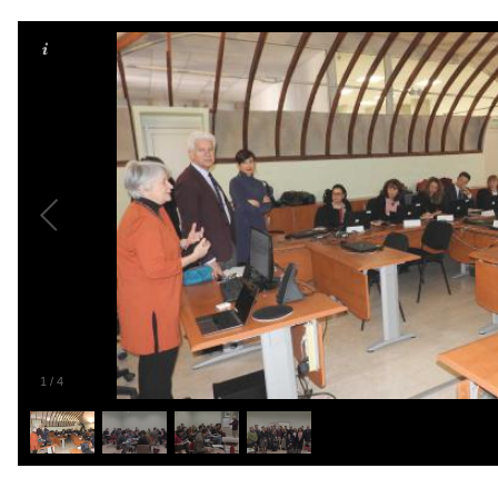
1
/
4