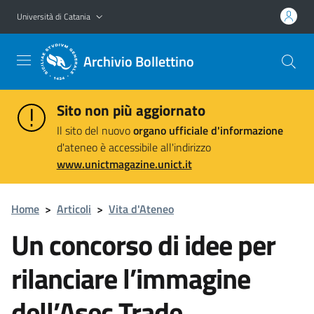
Vai al contenuto principale
Vai al menu di navigazione
Università di Catania
Archivio Bollettino
Sito non più aggiornato
Il sito del nuovo
organo ufficiale d'informazione
d'ateneo è accessibile all'indirizzo
www.unictmagazine.unict.it
Home
>
Articoli
>
Vita d'Ateneo
Un concorso di idee per
rilanciare l’immagine
dell’Asec Trade