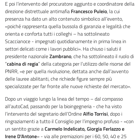
E poi l’intervento del procuratore aggiunto e coordinatore della
direzione distrettuale antimafia
Francesco Puleio
, la cui
presenza ha dato un alto contenuto simbolico all’evento,
«poiché rappresenta quella bussola di garanzia e legalità che
orienta e conforta tutti i colleghi – ha sottolineato
Scaccianoce - impegnati quotidianamente in prima linea in
settori delicati come i lavori pubblici». Ha chiuso i saluti il
presidente nazionale
Zambrano
, che ha sottolineato il ruolo di
“
cabina di regia
” della categoria per l’utilizzo delle risorse del
PNRR, «e per quella rivoluzione, dettata anche dall’avvento
delle lauree abilitanti, che richiede figure sempre più
specializzate per far fronte alle nuove richieste del mercato».
Dopo un viaggio lungo la linea del tempo – dal compasso
all’autoCad, passando per la bioingegneria - che ha visto
l’intervento del segretario dell’Ordine
Alfio Torrisi
, dopo i
ringraziamenti a tutto il Consiglio per l’impegno profuso - «con
un sentito grazie a
Carmelo Indelicato, Giorgia Ferlazzo e
Irene D’Antone
» - via alle premiazioni per i 60, 50, 40 e 25