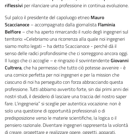
riflessivi
per rilanciare una professione in continua evoluzione.
Sul palco il presidente del capoluogo etneo
Mauro
Scaccianoce
– accompagnato dalla giornalista
Flaminia
Belfiore
– che ha aperto rimarcando il ruolo degli ingegneri sul
territorio: «Celebriamo una ricorrenza alla quale noi ingegneri
siamo molto legati – ha detto Scaccianoce - perché dà il
senso delle radici profondissime che ci sorreggono ancora oggi.
Il luogo che ci accoglie – e ringrazio il sovrintendente
Giovanni
Cultrera
, che ha permesso che tutto ciò potesse avvenire - è
una cornice perfetta per noi ingegneri e per la mission che
ciascuno di noi ha perseguito con forza abbracciando questa
professione. Tutti abbiamo avvertito forte, sin dai primi anni dei
nostri studi, il desiderio di lasciare una traccia del nostro saper
fare. L’ingegneria” si sceglie per autentica vocazione: non è
solo una questione di opportunità professionali o di
predisposizione verso le materie scientifiche, la logica o il
pensiero razionale. Diventare ingegneri rappresenta la volontà
di creare, progettare e realizzare opere, oggetti, apparati,