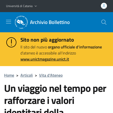
Vai al contenuto principale
Vai al menu di navigazione
Università di Catania
Archivio Bollettino
Sito non più aggiornato
Il sito del nuovo
organo ufficiale d'informazione
d'ateneo è accessibile all'indirizzo
www.unictmagazine.unict.it
Home
>
Articoli
>
Vita d'Ateneo
Un viaggio nel tempo per
rafforzare i valori
identitari della