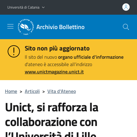
Vai al contenuto principale
Vai al menu di navigazione
Università di Catania
Archivio Bollettino
Sito non più aggiornato
Il sito del nuovo
organo ufficiale d'informazione
d'ateneo è accessibile all'indirizzo
www.unictmagazine.unict.it
Home
>
Articoli
>
Vita d'Ateneo
Unict, si rafforza la
collaborazione con
l’Università di Lille