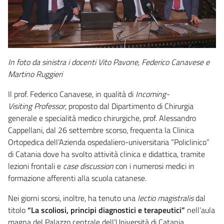
In foto da sinistra i docenti Vito Pavone, Federico Canavese e
Martino Ruggieri
Il prof. Federico Canavese, in qualità di
Incoming-
Visiting
Professor
, proposto dal Dipartimento di Chirurgia
generale e specialità medico chirurgiche, prof. Alessandro
Cappellani, dal 26 settembre scorso, frequenta la Clinica
Ortopedica dell’Azienda ospedaliero-universitaria “Policlinico”
di Catania dove ha svolto attività clinica e didattica, tramite
lezioni frontali e
case discussion
con i numerosi medici in
formazione afferenti alla scuola catanese.
Nei giorni scorsi, inoltre, ha tenuto una
lectio magistralis
dal
titolo
“La scoliosi, principi diagnostici e terapeutici”
nell’aula
magna del Palazzo centrale dell’Università di Catania.