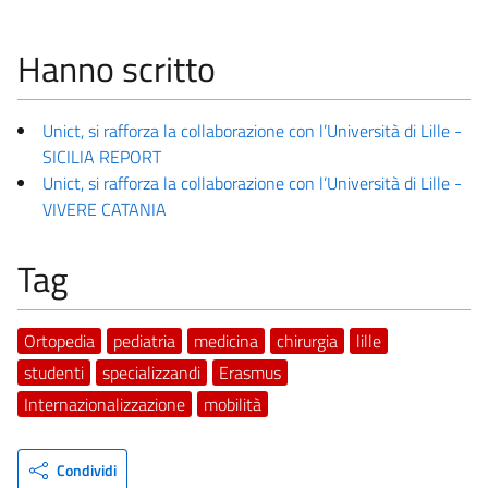
Hanno scritto
Unict, si rafforza la collaborazione con l’Università di Lille -
SICILIA REPORT
Unict, si rafforza la collaborazione con l’Università di Lille -
VIVERE CATANIA
Tag
Ortopedia
pediatria
medicina
chirurgia
lille
studenti
specializzandi
Erasmus
Internazionalizzazione
mobilità
Condividi