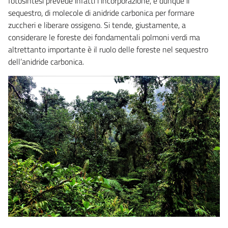
fotosintesi prevede infatti l’incorporazione, e dunque il
sequestro, di molecole di anidride carbonica per formare
zuccheri e liberare ossigeno. Si tende, giustamente, a
considerare le foreste dei fondamentali polmoni verdi ma
altrettanto importante è il ruolo delle foreste nel sequestro
dell’anidride carbonica.