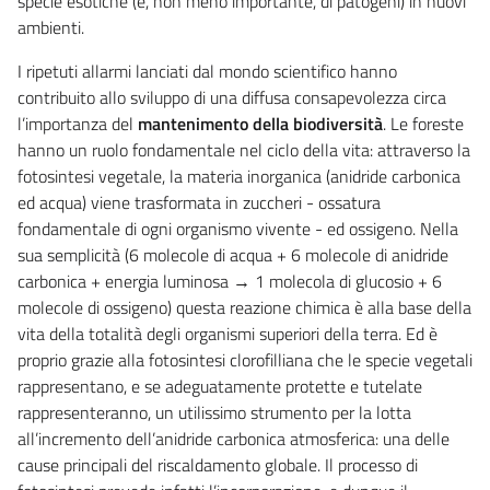
specie esotiche (e, non meno importante, di patogeni) in nuovi
ambienti.
I ripetuti allarmi lanciati dal mondo scientifico hanno
contribuito allo sviluppo di una diffusa consapevolezza circa
l’importanza del
mantenimento della biodiversità
. Le foreste
hanno un ruolo fondamentale nel ciclo della vita: attraverso la
fotosintesi vegetale, la materia inorganica (anidride carbonica
ed acqua) viene trasformata in zuccheri - ossatura
fondamentale di ogni organismo vivente - ed ossigeno. Nella
sua semplicità (6 molecole di acqua + 6 molecole di anidride
carbonica + energia luminosa → 1 molecola di glucosio + 6
molecole di ossigeno) questa reazione chimica è alla base della
vita della totalità degli organismi superiori della terra. Ed è
proprio grazie alla fotosintesi clorofilliana che le specie vegetali
rappresentano, e se adeguatamente protette e tutelate
rappresenteranno, un utilissimo strumento per la lotta
all’incremento dell’anidride carbonica atmosferica: una delle
cause principali del riscaldamento globale. Il processo di