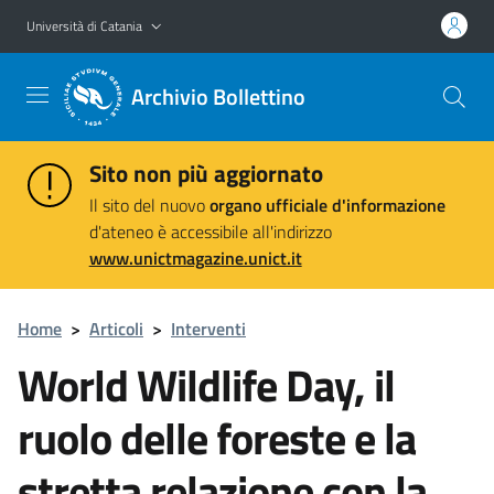
Vai al contenuto principale
Vai al menu di navigazione
Università di Catania
Archivio Bollettino
Sito non più aggiornato
Il sito del nuovo
organo ufficiale d'informazione
d'ateneo è accessibile all'indirizzo
www.unictmagazine.unict.it
Home
>
Articoli
>
Interventi
World Wildlife Day, il
ruolo delle foreste e la
stretta relazione con la