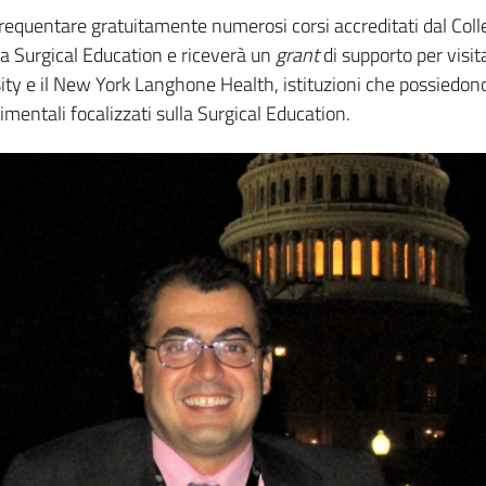
 frequentare gratuitamente numerosi corsi accreditati dal Coll
a Surgical Education e riceverà un
grant
di supporto per visit
ity e il New York Langhone Health, istituzioni che possiedon
mentali focalizzati sulla Surgical Education.