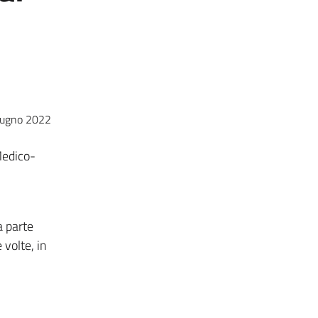
iugno 2022
Medico-
a parte
 volte, in