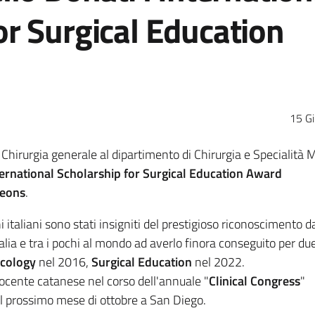
or Surgical Education
15 G
i Chirurgia generale al dipartimento di Chirurgia e Specialità 
ternational Scholarship for Surgical Education Award
geons
.
i italiani sono stati insigniti del prestigioso riconoscimento d
Italia e tra i pochi al mondo ad averlo finora conseguito per due
ncology
nel 2016,
Surgical Education
nel 2022.
cente catanese nel corso dell'annuale "
Clinical Congress
"
el prossimo mese di ottobre a San Diego.