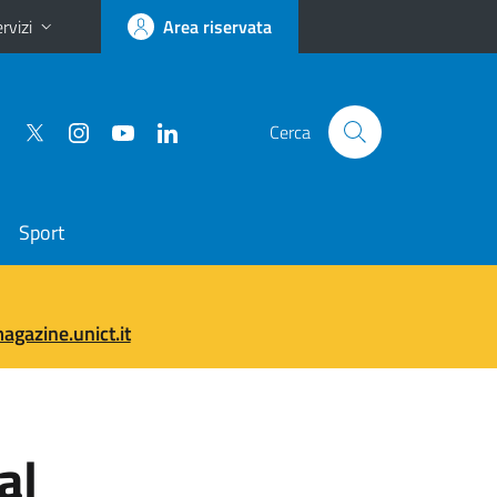
rvizi
Area riservata
Cerca
Sport
gazine.unict.it
al