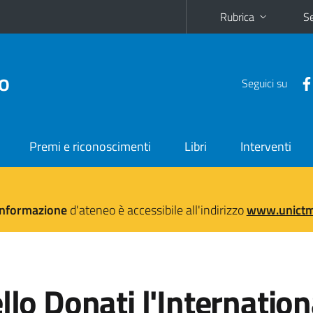
Rubrica
Se
no
Seguici su
Premi e riconoscimenti
Libri
Interventi
'informazione
d'ateneo è accessibile all'indirizzo
www.unictma
llo Donati l'Internation