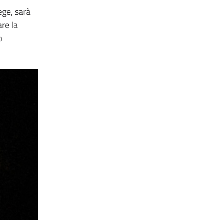
ege, sarà
are la
o