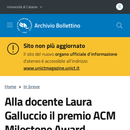
Vai al contenuto principale
Vai al menu di navigazione
Università di Catania
Archivio Bollettino
Sito non più aggiornato
Il sito del nuovo
organo ufficiale d'informazione
d'ateneo è accessibile all'indirizzo
www.unictmagazine.unict.it
Home
>
In breve
Alla docente Laura
Galluccio il premio ACM
Milestone Award