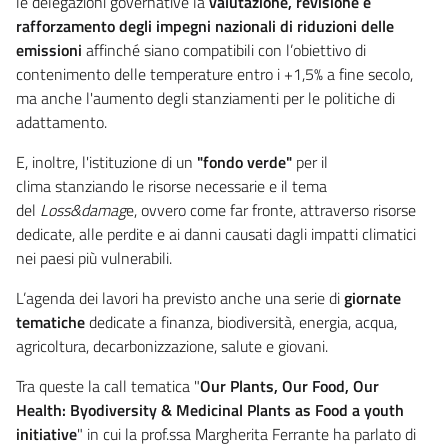
le delegazioni governative la
valutazione, revisione e
rafforzamento degli impegni nazionali di riduzioni delle
emissioni
affinché siano compatibili con l’obiettivo di
contenimento delle temperature entro i +1,5% a fine secolo,
ma anche l'aumento degli stanziamenti per le politiche di
adattamento.
E, inoltre, l'istituzione di un
"fondo verde"
per il
clima stanziando le risorse necessarie e il tema
del
Loss&damag
e, ovvero come far fronte, attraverso risorse
dedicate, alle perdite e ai danni causati dagli impatti climatici
nei paesi più vulnerabili.
L’agenda dei lavori ha previsto anche una serie di
giornate
tematiche
dedicate a finanza, biodiversità, energia, acqua,
agricoltura, decarbonizzazione, salute e giovani.
Tra queste la call tematica "
Our Plants, Our Food, Our
Health: Byodiversity & Medicinal Plants as Food a youth
initiative
" in cui la prof.ssa Margherita Ferrante ha parlato di