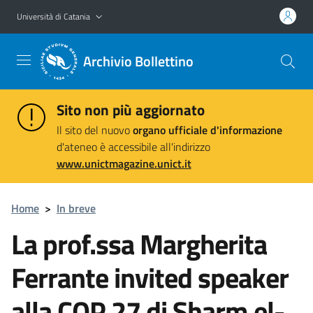
Vai al contenuto principale
Vai al menu di navigazione
Università di Catania
Archivio Bollettino
Sito non più aggiornato
Il sito del nuovo
organo ufficiale d'informazione
d'ateneo è accessibile all'indirizzo
www.unictmagazine.unict.it
Home
>
In breve
La prof.ssa Margherita
Ferrante invited speaker
alla COP 27 di Sharm el-