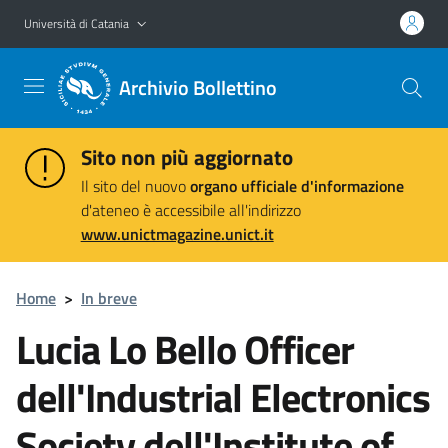
Vai al contenuto principale
Vai al menu di navigazione
Università di Catania
Archivio Bollettino
Sito non più aggiornato
Il sito del nuovo
organo ufficiale d'informazione
d'ateneo è accessibile all'indirizzo
www.unictmagazine.unict.it
Home
>
In breve
Lucia Lo Bello Officer
dell'Industrial Electronics
Society dell'Institute of