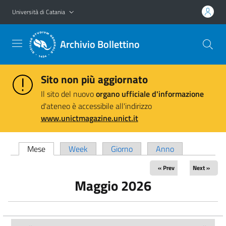
Vai al contenuto principale
Vai al menu di navigazione
Università di Catania
Archivio Bollettino
Sito non più aggiornato
Il sito del nuovo
organo ufficiale d'informazione
d'ateneo è accessibile all'indirizzo
www.unictmagazine.unict.it
Schede primarie
Mese
(scheda attiva)
Week
Giorno
Anno
« Prev
Next »
Maggio 2026