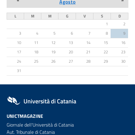
«
»
Agosto
L
M
M
G
V
S
D
1
2
3
4
5
6
7
8
9
10
11
12
13
14
15
16
17
18
19
20
21
22
23
24
25
26
27
28
29
30
31
Università di Catania
UNICTMAGAZINE
Giornale dell'Università di Catania
Aut. Tribunale di Catania