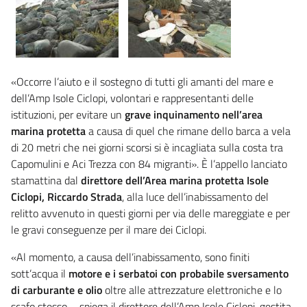
«Occorre l’aiuto e il sostegno di tutti gli amanti del mare e
dell’Amp Isole Ciclopi, volontari e rappresentanti delle
istituzioni, per evitare un
grave inquinamento nell’area
marina protetta
a causa di quel che rimane dello barca a vela
di 20 metri che nei giorni scorsi si è incagliata sulla costa tra
Capomulini e Aci Trezza con 84 migranti». È l’appello lanciato
stamattina dal
direttore dell’Area marina protetta Isole
Ciclopi,
Riccardo Strada
, alla luce dell’inabissamento del
relitto avvenuto in questi giorni per via delle mareggiate e per
le gravi conseguenze per il mare dei Ciclopi.
«Al momento, a causa dell’inabissamento, sono finiti
sott’acqua il
motore e i serbatoi con probabile sversamento
di carburante e olio
oltre alle attrezzature elettroniche e lo
scafo stesso – spiega il direttore dell’Amp Isole Ciclopi, gestita