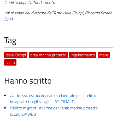
Il relitto dopo l’affondamento
Vai al video del direttore dell'Amp Isole Ciclopi, Riccardo Strada
(
link
)
Tag
Isole Ciclopi
area marina protetta
inquinamento
mare
scafo
Hanno scritto
Aci Trezza, rischio disastro ambientale per il relitto
incagliato tra gli scogli - LASICILIA.IT
Relitto migranti, allarme per l’area marina protetta -
LASICILIAWEB