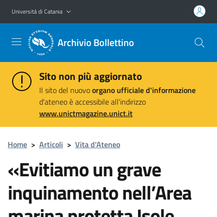
Vai al contenuto principale
Vai al menu di navigazione
Università di Catania
Archivio Bollettino
Sito non più aggiornato
Il sito del nuovo
organo ufficiale d'informazione
d'ateneo è accessibile all'indirizzo
www.unictmagazine.unict.it
Home
>
Articoli
>
Vita d'Ateneo
«Evitiamo un grave
inquinamento nell’Area
marina protetta Isole