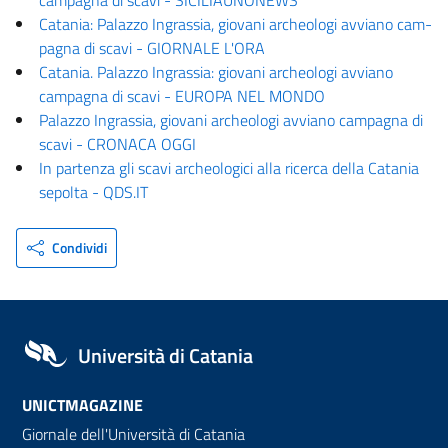
campagna di scavi - SICILIAUNONEWS
Ca­ta­nia: Pa­laz­zo In­gras­sia, gio­va­ni ar­cheo­lo­gi av­via­no cam­
pa­gna di sca­vi - GIORNALE L'ORA
Catania. Palazzo Ingrassia: giovani archeologi avviano
campagna di scavi - EUROPA NEL MONDO
Palazzo Ingrassia, giovani archeologi avviano campagna di
scavi - CRONACA OGGI
In partenza gli scavi archeologici alla ricerca della Catania
sepolta - QDS.IT
Condividi
Università di Catania
UNICTMAGAZINE
Giornale dell'Università di Catania