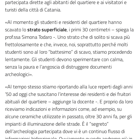
partecipata dirette agli abitanti del quartiere e ai visitatori e
turisti della città di Catania.
«Al momento gli studenti e residenti del quartiere hanno
scavato lo
strato superficiale
, i primi 30 centimetri – spiega la
prof.ssa Simona Todaro -. Uno strato che di solito si scava più
frettolosamente e che, invece, noi, soprattutto perché molti
studenti sono al loro “battesimo” di scavo, stiamo procedendo
lentamente. Gli studenti devono sperimentare con calma,
senza la paura e l’angoscia di distruggere documenti
archeologici».
«Al tempo stesso stiamo riportando alla luce reperti dagli anni
’50 ad oggi che suscitano l’interesse dei residenti e dei fruitori
abituali del quartiere – aggiunge la docente -. E proprio da loro
riceviamo indicazioni e informazioni come, ad esempio, su
alcune ceramiche utilizzate in passato, oltre 30 anni fa, per gli
impianti di illuminazione delle strade. È il “segreto”
dell’archeologia partecipata dove vi è un continuo flusso di
informazioni bidirezionale. Ovviamente quando andremo più in