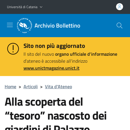
Vai al contenuto principale
Vai al menu di navigazione
Università di Catania
Archivio Bollettino
Sito non più aggiornato
Il sito del nuovo
organo ufficiale d'informazione
d'ateneo è accessibile all'indirizzo
www.unictmagazine.unict.it
Home
>
Articoli
>
Vita d'Ateneo
Alla scoperta del
“tesoro” nascosto dei
giardini di Palazzo