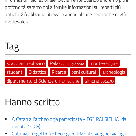
profondità saremo noi a fornire informazioni sui reperti più
antichi. Già abbiamo ritrovato anche alcune ceramiche di età
medievale».
Tag
scavo archeologico
Palazzo Ingrassia
montevergine
studenti
Didattica
Ricerca
beni culturali
archeologia
dipartimento di Scienze umanistiche
simona todaro
Hanno scritto
A Catania l'archeologia partecipata - TG3 RAI SICILIA (dal
minuto 14.08)
Catania, Progetto Archeologico di Montervergine: via agli