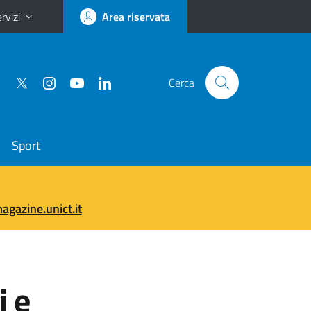
rvizi
Area riservata
Cerca
Sport
gazine.unict.it
i e