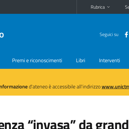
Rubrica
Se
no
Seguici su
Premi e riconoscimenti
Libri
Interventi
'informazione
d'ateneo è accessibile all'indirizzo
www.unictma
ienza “invasa” da grand