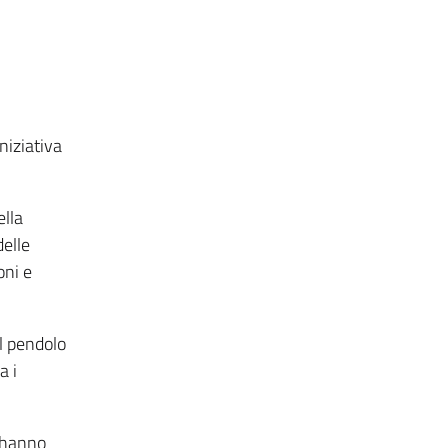
niziativa
ella
delle
oni e
il pendolo
a i
 hanno