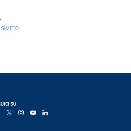
S
EL SIMETO
UICI SU