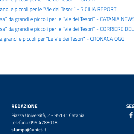
andi e piccoli per le “Vie dei Tesori” - SICILIA REPORT
asa” da grandi e piccoli per le “Vie dei Tesori” - CATANIA NEW
asa” da grandi e piccoli per le “Vie dei Tesori” - CORRIERE D
 da grandi e piccoli per “Le Vie dei Tesori” - CRONACA OGGI
REDAZIONE
SEG
Piazza Università, 2 - 95131 Catania
telefono 095 4788018
stampa@unict.it