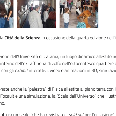
 la
Città della Scienza
in occasione della quarta edizione dell’i
ione dell’Università di Catania, un luogo dinamico allestito n
’interno dell’ex raffineria di zolfo nell’ottocentesco quartiere 
i con gli
exhibit
interattivi, video e animazioni in 3D, simulazi
ate anche la “palestra” di Fisica allestita al piano terra con 
i Focault e una simulazione, la “Scala dell’Universo” che illustr
mo.
truttura museale (che ha registrato il
sold out
per l’occasione)