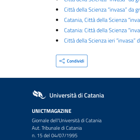
Città della Scienza “invasa” da gr
Catania, Città della Scienza “inv
Catania: Città della Scienza “inv
Città della Scienza ieri “invasa”
Condividi
Università di Catania
UNICTMAGAZINE
Giornale dell'Università di Catania
Aut. Tribunale di Catania
n. 15 del 04/07/1995