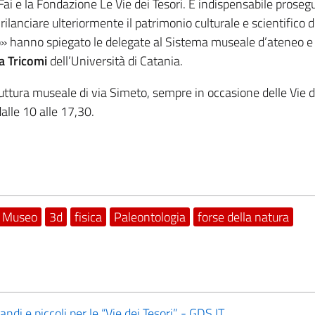
 Fai e la Fondazione Le Vie dei Tesori. È indispensabile proseg
 rilanciare ulteriormente il patrimonio culturale e scientifico 
orio» hanno spiegato le delegate al Sistema museale d’ateneo e 
a Tricomi
dell’Università di Catania.
ttura museale di via Simeto, sempre in occasione delle Vie de
lle 10 alle 17,30.
Museo
3d
fisica
Paleontologia
forse della natura
ndi e piccoli per le “Vie dei Tesori” - GDS.IT