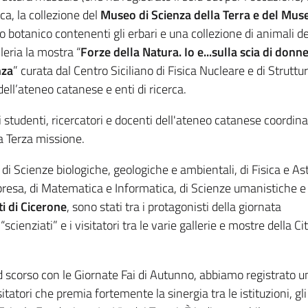
ca, la collezione del
Museo di Scienza della Terra e del Muse
to botanico contenenti gli erbari e una collezione di animali 
leria la mostra “
Forze della Natura. Io e...sulla scia di donn
nza
” curata dal Centro Siciliano di Fisica Nucleare e di Struttur
 dell’ateneo catanese e enti di ricerca.
 studenti, ricercatori e docenti dell'ateneo catanese coordinat
la Terza missione.
 di Scienze biologiche, geologiche e ambientali, di Fisica e A
resa, di Matematica e Informatica, di Scienze umanistiche e 
ti di Cicerone
, sono stati tra i protagonisti della giornata
ienziati” e i visitatori tra le varie gallerie e mostre della Cit
scorso con le Giornate Fai di Autunno, abbiamo registrato u
tatori che premia fortemente la sinergia tra le istituzioni, gli 