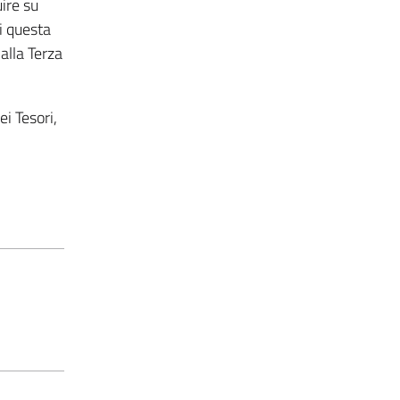
uire su
di questa
alla Terza
i Tesori,