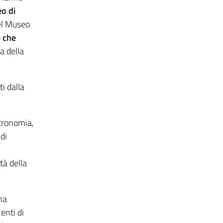
o di
del Museo
e che
a della
i dalla
stronomia,
di
tà della
na
enti di