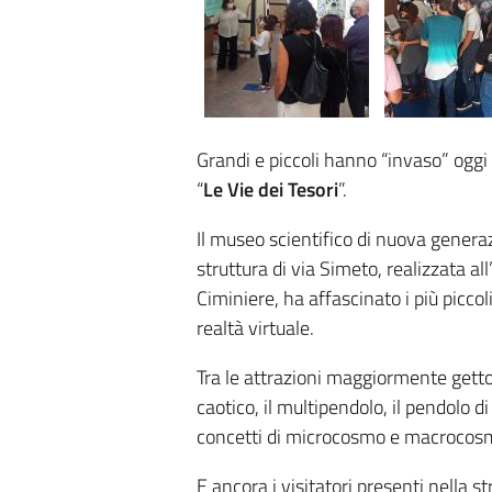
Grandi e piccoli hanno “invaso” oggi
“
Le Vie dei Tesori
”.
Il museo scientifico di nuova generaz
struttura di via Simeto, realizzata all
Ciminiere, ha affascinato i più piccol
realtà virtuale.
Tra le attrazioni maggiormente getton
caotico, il multipendolo, il pendolo d
concetti di microcosmo e macrocos
E ancora i visitatori presenti nella s