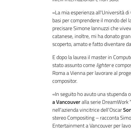
«La mia esperienza all'Università di 
basi per comprendere il mondo del la
precisare Simone Iannuzzi che viveva 
catanese, inoltre, mi ha donato gran
scoperto, amato e fatto diventare da
E dopo la laurea il master in Compu
stato assunto come
lighter
e composi
Roma a Vienna per lavorare al proge
compositor.
«In seguito ho avuto una stupenda of
a Vancouver
alla serie DreamWork “D
nell'azienda vincitrice dell’Oscar
Son
stereo Compositing – racconta Simone
Entertainment a Vancouver per lavora