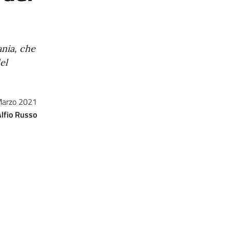
ania, che
el
Marzo 2021
Alfio Russo