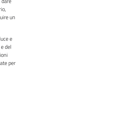
i dare
io,
tuire un
luce e
 e del
ioni
ate per