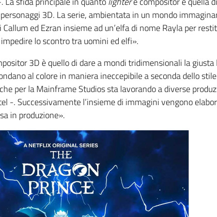
-. La sfida principale in quanto
lighter
e compositor è quella d
 e personaggi 3D. La serie, ambientata in un mondo immaginar
tri Callum ed Ezran insieme ad un’elfa di nome Rayla per resti
impedire lo scontro tra uomini ed elfi».
ositor 3D è quello di dare a mondi tridimensionali la giusta 
pondano al colore in maniera ineccepibile a seconda dello stile
 che per la Mainframe Studios sta lavorando a diverse produz
el -. Successivamente l’insieme di immagini vengono elabor
sa in produzione».