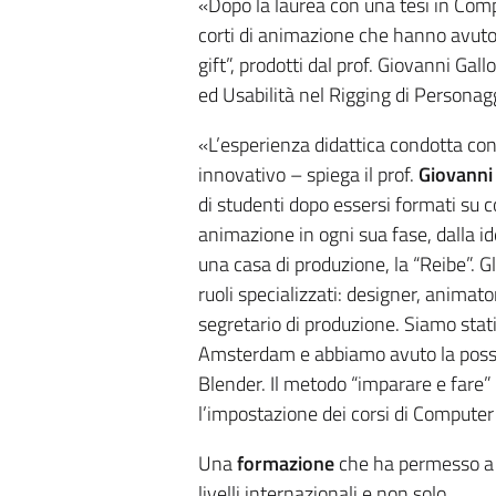
«Dopo la laurea con una tesi in Comp
corti di animazione che hanno avuto
gift”, prodotti dal prof. Giovanni Gall
ed Usabilità nel Rigging di Personag
«L’esperienza didattica condotta c
innovativo – spiega il prof.
Giovanni
di studenti dopo essersi formati su c
animazione in ogni sua fase, dalla id
una casa di produzione, la “Reibe”. 
ruoli specializzati: designer, animato
segretario di produzione. Siamo stati
Amsterdam e abbiamo avuto la possibi
Blender. Il metodo “imparare e fare” 
l’impostazione dei corsi di Computer 
Una
formazione
che ha permesso a S
livelli internazionali e non solo.