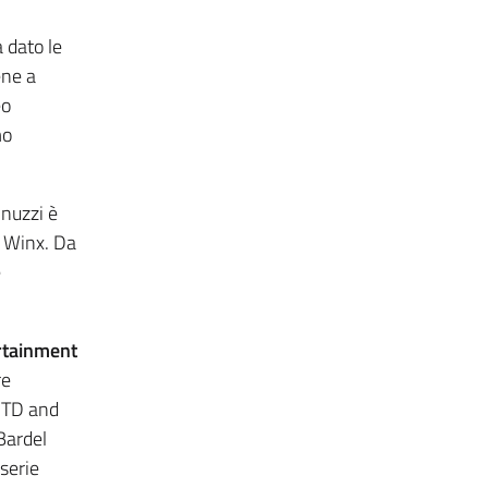
 dato le
ene a
eo
mo
nuzzi è
e Winx. Da
e
rtainment
re
 TD and
Bardel
serie