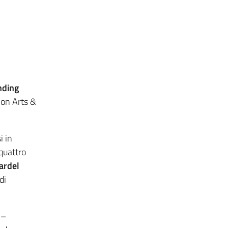
nding
ion Arts &
i in
quattro
ardel
di
 –