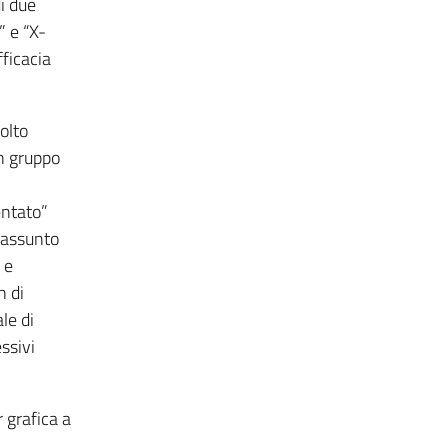
i due
” e “X-
fficacia
olto
Un gruppo
entato”
 assunto
 e
n di
le di
ssivi
 grafica a