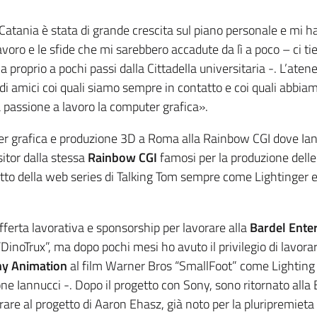
Catania è stata di grande crescita sul piano personale e mi ha
voro e le sfide che mi sarebbero accadute da lì a poco – ci ti
proprio a pochi passi dalla Cittadella universitaria -. L’aten
di amici coi quali siamo sempre in contatto e coi quali abbia
 passione a lavoro la computer grafica».
ter grafica e produzione 3D a Roma alla Rainbow CGI dove Ian
tor dalla stessa
Rainbow CGI
famosi per la produzione dell
tto della web series di Talking Tom sempre come Lightinger 
ferta lavorativa e sponsorship per lavorare alla
Bardel Ente
inoTrux”, ma dopo pochi mesi ho avuto il privilegio di lavora
y Animation
al film Warner Bros “SmallFoot” come Lighting
 Iannucci -. Dopo il progetto con Sony, sono ritornato alla 
re al progetto di Aaron Ehasz, già noto per la pluripremieta 