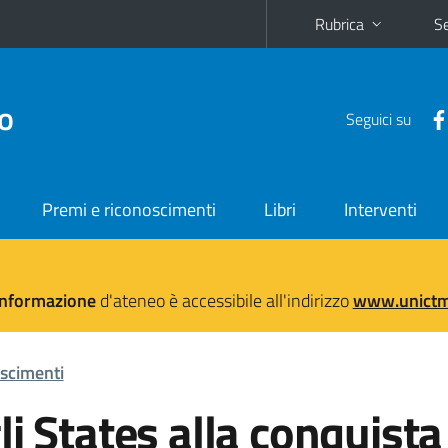
Rubrica
Se
no
Seguici su
Premi e riconoscimenti
Libri
Interventi
'informazione
d'ateneo è accessibile all'indirizzo
www.unictma
scimenti
i States alla conquista