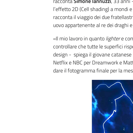
racconta
Simone Iannuzzi
, 33 anni 
l’effetto 2D (Cell shading) a mondi
racconta il viaggio dei due fratellas
uovo appartenente al re dei draghi e 
«Il mio lavoro in quanto
lighter
e comp
controllare che tutte le superfici ris
design - spiega il giovane catanese
Netflix e NBC per Dreamwork e Matt
dare il fotogramma finale per la mes