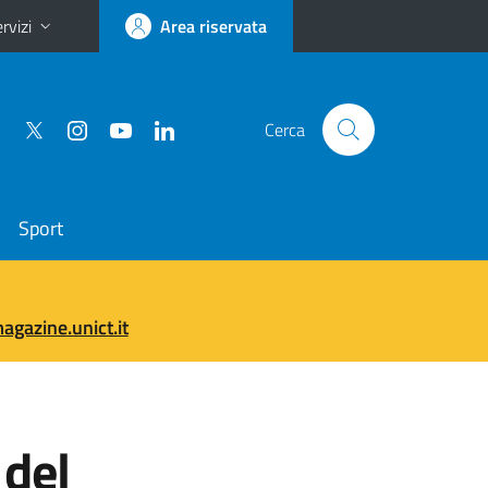
rvizi
Area riservata
Cerca
Sport
gazine.unict.it
 del