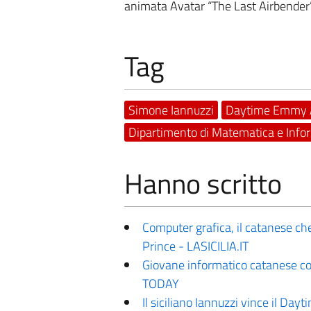
animata Avatar “The Last Airbender
Tag
Simone Iannuzzi
Daytime Emmy 
Dipartimento di Matematica e Info
Hanno scritto
Computer grafica, il catanese c
Prince - LASICILIA.IT
Giovane informatico catanese con
TODAY
Il siciliano Iannuzzi vince il D