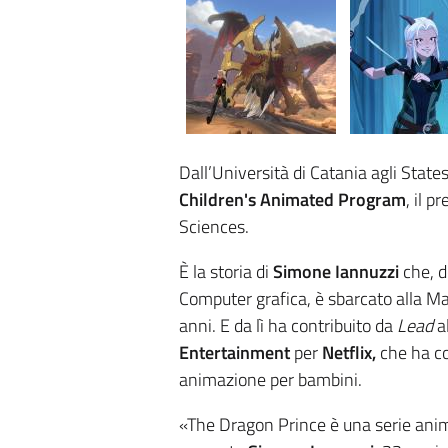
Dall’Università di Catania agli State
Children's Animated Program
, il 
Sciences.
È la storia di
Simone Iannuzzi
che, d
Computer grafica, è sbarcato alla M
anni. E da lì ha contribuito da
Lead
al
Entertainment
per
Netflix,
che ha co
animazione per bambini.
«The Dragon Prince è una serie anim