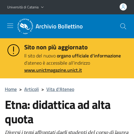
Vai al contenuto principale
Vai al menu di navigazione
Università di Catania
Archivio Bollettino
Sito non più aggiornato
Il sito del nuovo
organo ufficiale d'informazione
d'ateneo è accessibile all'indirizzo
www.unictmagazine.unict.it
Home
>
Articoli
>
Vita d'Ateneo
Etna: didattica ad alta
quota
Diversi i temi affrontati dagli studenti del corso di laurea