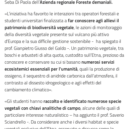
Seba Di Paola dell’
Azienda regionale Foreste demaniali.
«L’iniziativa ha favorito le interazioni tra operatori forestali e
studenti universitari finalizzata a
far conoscere agli allievi il
patrimonio di biodiversità vegetale
, le azioni di monitoraggio
della diversità vegetale presente sul vulcano più attivo
d’Europa e la sua difficile gestione sostenibile - ha spiegato il
prof. Gianpietro Giusso del Galdo -. Un patrimonio vegetale, tra
boschi e arbusteti di alta quota, custodito sull’Etna, prezioso da
conoscere e conservare su cui si basano
numerosi servizi
ecosistemici essenziali per l'umanità
, quali la produzione di
ossigeno, il sequestro di anidride carbonica dall'atmosfera, il
contrasto al dissesto idrogeologico e agli effetti del
cambiamento climatico».
«Gli studenti hanno
raccolto e identificato numerose specie
vegetali con chiavi analitiche di campo
, alcune delle quali di
particolare interesse naturalistico – ha aggiunto il prof. Saverio
Sciandrello -. Da considerare anche i diversi habitat e specie
vegetali esclusive dell’Etna, osservate e discusse come le