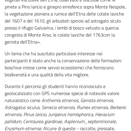
pinete a Pino laricio e ginepro emisferico sopra Monte Nespole,
la vegetazione pioniera a rumice dell’Etna delle colate laviche
del 1607 e del 1610, gli arbusteti spinosi ad astragalo siculo
presso il rifugio Galvarina, i lembi di bosco vetusto a quercia
congesta di Monte Arso, le colate laviche del 1763con la
genista dell’Etna».
Un tema che ha suscitato particolare interesse nei
partecipanti è stato anche la conservazione delle formazioni
boschive intese come servizi ecosistemici che forniscono
biodiversità e una qualità della vita migliore.
Durante il percorso gli studenti hanno riconosciuto e
geolocalizzato con GPS numerose specie di notevole valore
naturalistico come
Anthemis etnensis, Genista etnensis,
Astragalus siculus, Senecio etnensis, Rumex etnensis, Berberis
etnensis, Pinus laricio, Juniperus hemispherica, Hieracium
pallidum, Centaurea giardinae, Asplenium_septentrionale,
Erysimum etnense
. Alcune di queste - raccolte, pressate,