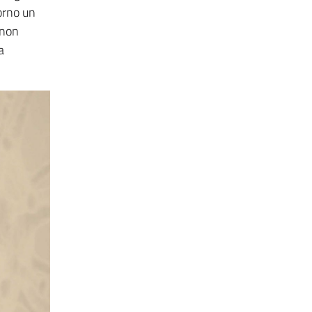
iorno un
 non
a