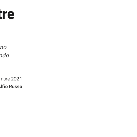
tre
nno
ondo
embre 2021
Alfio Russo