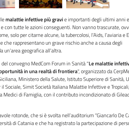
lle
malattie infettive più gravi
e importanti degli ultimi anni 
 e con tutte le azioni conseguenti. Non vanno trascurate, ov
me, solo per citarne alcune, la tubercolosi, l’Aids, l’aviaria e
 e che rappresentano un grave rischio anche a causa degli
 un’area geografica all’altra.
e del convegno MedCom Forum in Sanità "
Le malattie infetti
pportunità in una realtà di frontiera
", organizzato da CerpM
iliana, Ministero della Salute, Istituto Superiore di Sanità, 
 il Sociale, Simit Società Italiana Malattie Infettive e Tropica
 Medici di Famiglia, con il contributo incondizionato di Gilea
 tavole rotonde, che si è svolta nell’auditorium “Giancarlo De C
sità di Catania e che ha registrato la partecipazione di pers