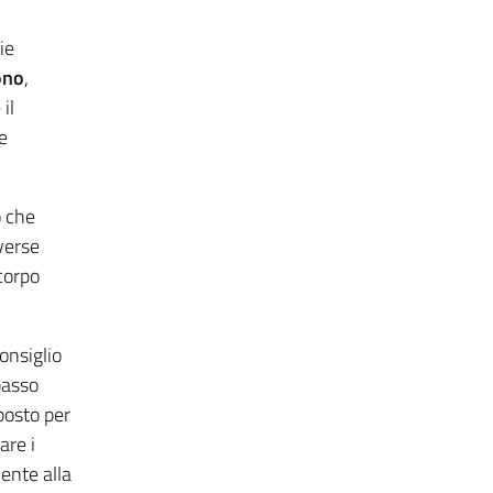
ie
ono
,
il
e
o che
verse
 corpo
onsiglio
passo
posto per
are i
ente alla