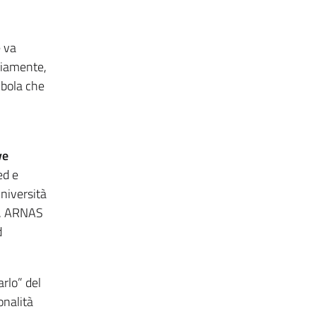
e va
viamente,
 Ebola che
ve
ed e
Università
li, ARNAS
d
arlo” del
onalità