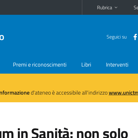
Rubrica
Se
no
Seguici su
Premi e riconoscimenti
Libri
Interventi
'informazione
d'ateneo è accessibile all'indirizzo
www.unictma
 in Sanità: non solo