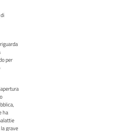
 di
 riguarda
a
do per
o
 apertura
no
bblica,
e ha
alattie
 la grave