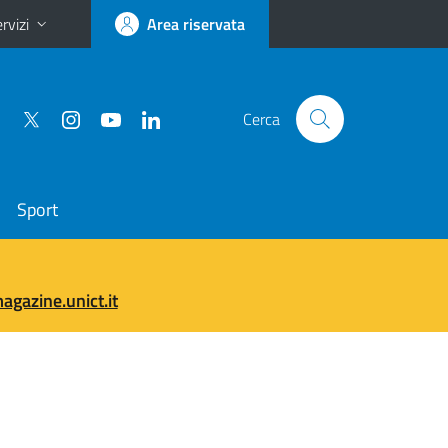
rvizi
Area riservata
Cerca
Sport
gazine.unict.it