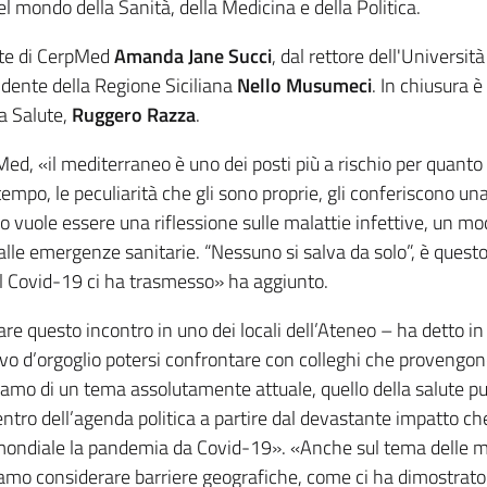
el mondo della Sanità, della Medicina e della Politica.
ente di CerpMed
Amanda Jane Succi
, dal rettore dell'Università
idente della Regione Siciliana
Nello Musumeci
. In chiusura è
la Salute,
Ruggero Razza
.
ed, «il mediterraneo è uno dei posti più a rischio per quanto
tempo, le peculiarità che gli sono proprie, gli conferiscono un
o vuole essere una riflessione sulle malattie infettive, un mo
alle emergenze sanitarie. “Nessuno si salva da solo”, è quest
l Covid-19 ci ha trasmesso» ha aggiunto.
re questo incontro in uno dei locali dell’Ateneo – ha detto in
vo d’orgoglio potersi confrontare con colleghi che provengo
iamo di un tema assolutamente attuale, quello della salute pu
tro dell’agenda politica a partire dal devastante impatto ch
 mondiale la pandemia da Covid-19». «Anche sul tema delle m
amo considerare barriere geografiche, come ci ha dimostrato