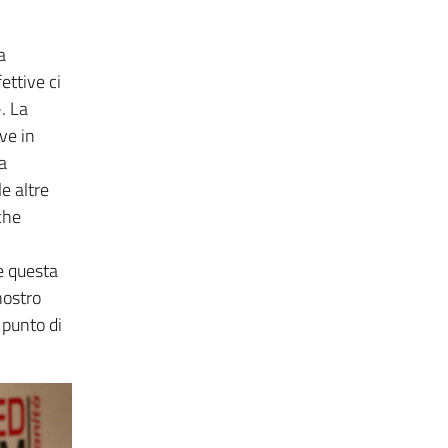
a
ettive ci
. La
ve in
a
e altre
che
e questa
nostro
 punto di