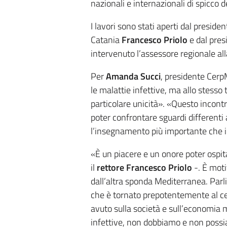
nazionali e internazionali di spicco d
I lavori sono stati aperti dal presid
Catania
Francesco Priolo
e dal pres
intervenuto l’assessore regionale al
Per
Amanda Succi
, presidente CerpM
le malattie infettive, ma allo stesso 
particolare unicità». «Questo incontr
poter confrontare sguardi differenti 
l’insegnamento più importante che i
«È un piacere e un onore poter ospita
il
rettore Francesco Priolo
-. È moti
dall’altra sponda Mediterranea. Parl
che è tornato prepotentemente al cen
avuto sulla società e sull’economia
infettive, non dobbiamo e non possi