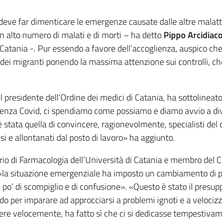
deve far dimenticare le emergenze causate dalle altre malatt
n alto numero di malati e di morti – ha detto
Pippo Arcidiac
Catania -. Pur essendo a favore dell’accoglienza, auspico che 
 dei migranti ponendo la massima attenzione sui controlli, ch
l presidente dell’Ordine dei medici di Catania, ha sottolineat
rgenza Covid, ci spendiamo come possiamo e diamo avvio a di
, è stata quella di convincere, ragionevolmente, specialisti del
i e allontanati dal posto di lavoro» ha aggiunto.
ario di Farmacologia dell’Università di Catania e membro del C
 «la situazione emergenziale ha imposto un cambiamento di 
po’ di scompiglio e di confusione». «Questo è stato il presup
 per imparare ad approcciarsi a problemi ignoti e a velocizz
dere velocemente, ha fatto sì che ci si dedicasse tempestivam