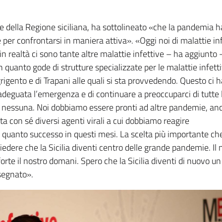
te della Regione siciliana, ha sottolineato «che la pandemia h
er confrontarsi in maniera attiva». «Oggi noi di malattie inf
n realtà ci sono tante altre malattie infettive – ha aggiunto -
n quanto gode di strutture specializzate per le malattie infetti
grigento e di Trapani alle quali si sta provvedendo. Questo ci h
adeguata l’emergenza e di continuare a preoccuparci di tutte l
e nessuna. Noi dobbiamo essere pronti ad altre pandemie, an
a con sé diversi agenti virali a cui dobbiamo reagire
quanto successo in questi mesi. La scelta più importante ch
edere che la Sicilia diventi centro delle grande pandemie. Il 
rte il nostro domani. Spero che la Sicilia diventi di nuovo un
segnato».