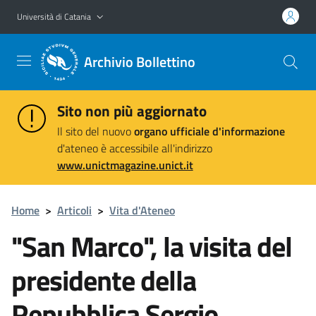
Vai al contenuto principale
Vai al menu di navigazione
Università di Catania
Archivio Bollettino
Sito non più aggiornato
Il sito del nuovo
organo ufficiale d'informazione
d'ateneo è accessibile all'indirizzo
www.unictmagazine.unict.it
Home
>
Articoli
>
Vita d'Ateneo
"San Marco", la visita del
presidente della
Repubblica Sergio