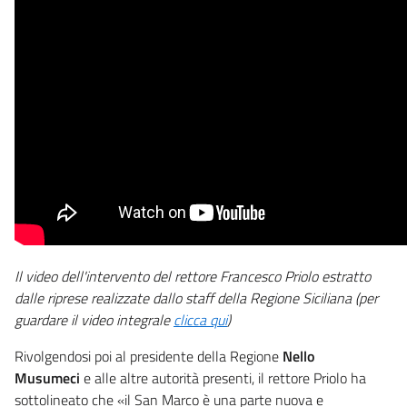
Il video dell'intervento del rettore Francesco Priolo estratto
dalle riprese realizzate dallo staff della Regione Siciliana (per
guardare il video integrale
clicca qui
)
Rivolgendosi poi al presidente della Regione
Nello
Musumeci
e alle altre autorità presenti, il rettore Priolo ha
sottolineato che «il San Marco è una parte nuova e