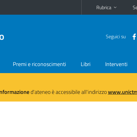
Rubrica
Se
no
Seguici su
Premi e riconoscimenti
Libri
Interventi
'informazione
d'ateneo è accessibile all'indirizzo
www.unictma