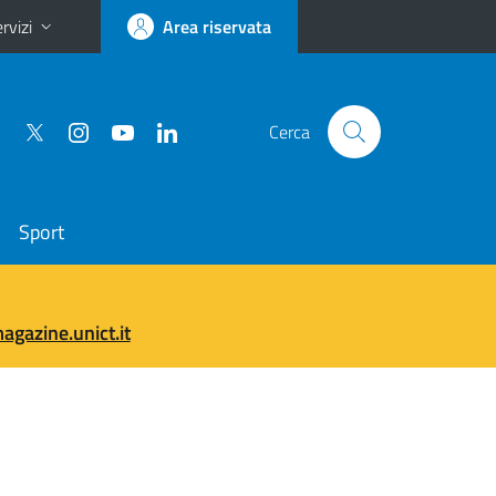
rvizi
Area riservata
Cerca
Sport
gazine.unict.it