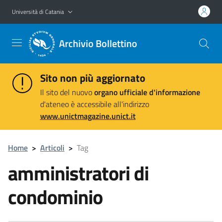
Vai al contenuto principale
Vai al menu di navigazione
Università di Catania
Archivio Bollettino
Sito non più aggiornato
Il sito del nuovo
organo ufficiale d'informazione
d'ateneo è accessibile all'indirizzo
www.unictmagazine.unict.it
Home
>
Articoli
>
Tag
amministratori di
condominio